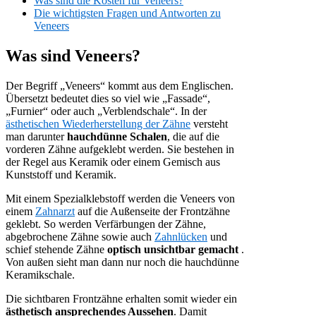
Was sind die Kosten für Veneers?
Die wichtigsten Fragen und Antworten zu
Veneers
Was sind Veneers?
Der Begriff „Veneers“ kommt aus dem Englischen.
Übersetzt bedeutet dies so viel wie „Fassade“,
„Furnier“ oder auch „Verblendschale“. In der
ästhetischen Wiederherstellung der Zähne
versteht
man darunter
hauchdünne Schalen
, die auf die
vorderen Zähne aufgeklebt werden. Sie bestehen in
der Regel aus Keramik oder einem Gemisch aus
Kunststoff und Keramik.
Mit einem Spezialklebstoff werden die Veneers von
einem
Zahnarzt
auf die Außenseite der Frontzähne
geklebt. So werden Verfärbungen der Zähne,
abgebrochene Zähne sowie auch
Zahnlücken
und
schief stehende Zähne
optisch unsichtbar gemacht
.
Von außen sieht man dann nur noch die hauchdünne
Keramikschale.
Die sichtbaren Frontzähne erhalten somit wieder ein
ästhetisch ansprechendes Aussehen
. Damit