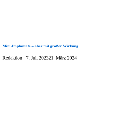
Mini-Implantate – aber mit großer Wirkung
Veröffentlicht
Redaktion ·
7. Juli 2023
21. März 2024
am