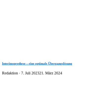
Interimsprothese – eine optimale Übergangslösung
Veröffentlicht
Redaktion ·
7. Juli 2023
21. März 2024
am