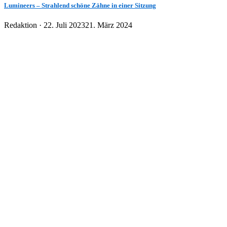
Lumineers – Strahlend schöne Zähne in einer Sitzung
Veröffentlicht
Redaktion ·
22. Juli 2023
21. März 2024
am