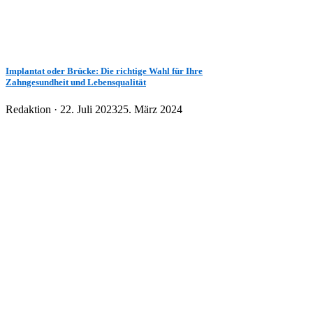
Implantat oder Brücke: Die richtige Wahl für Ihre
Zahngesundheit und Lebensqualität
Veröffentlicht
Redaktion ·
22. Juli 2023
25. März 2024
am