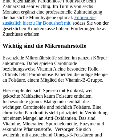
Eine regelmäßige Parodontose Prophylaxe beim
Zahnarzt ist sehr wichtig. Im Turnus von sechs
Monaten ergänzt eine professionelle Zahnreinigung
die häusliche Mundhygiene optimal.
Führen Sie
zusätzlich hierzu Ihr Bonusheft mit
, sodass Sie von der
gesetzlichen Krankenkasse höhere Förderungen bzw.
Zuschüsse erhalten.
Wichtig sind die Mikronährstoffe
Essenzielle Mikronährstoffe sollten im ganzen Körper
ankommen. Dabei spielen Carotinoide
beziehungsweise Vitamin A eine besondere Rolle.
Oftmals fehlt Parodontose-Patienten die nötige Menge
an Folsäure, einem Mitglied der Vitamin-B-Gruppe.
Hier empfehlen sich Speisen mit Rohkost, weil
gekochte Mahlzeiten kaum Folsäure enthalten.
Insbesondere grünes Blattgemüse enthält die
wichtigen Carotinoide und reichlich Folsäure. Eine
chronische Parodontitis steht prinzipiell in Verbindung
mit einem Mangel an Anti-Oxidantien. Das sind
Vitamine, Mineralien, Spurenelemente, Enzyme und
sekundäre Pflanzenstoffe. Versorgen Sie sich
weiterhin mit ausreichend Omega-3-Fettsäuren und