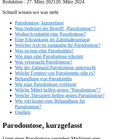
Veröffentlicht
Redaktion ·
27. März 2021
20. März 2024
am
Schnell wissen wo was steht
Parodontose, kurzgefasst
Was bedeutet der Begriff „Parodontose“?
Wodurch entsteht eine Parodontose?
Eine Erkrankung im Zahnhalteapparat
Welcher Arzt ist zuständig für Parodontose?
Was ist nun eine Parodontitis?
Wie man eine Parodontose erkennt
Was verursacht Parodontose?
Wie der Zahnarzt Parodontose untersucht
Welche Formen von Parodontitis gibt es?
Behandlung von Parodontitis
Wie man Parodontose vorbeugt
Welche Mittel helfen gegen “Parodontose”?
Welche Therapien helfen gegen Parodontose?
Wie viel kostet eine Behandlung für
Parodontose?
Quellen
Parodontose, kurzgefasst
Unter einer Parodontose verstehen Mediziner eine