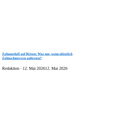
Zahnnotfall auf Reisen: Was tun, wenn plötzlich
Zahnschmerzen auftreten?
Veröffentlicht
Redaktion ·
12. Mai 2026
12. Mai 2026
am