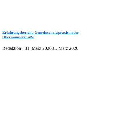
Erfahrungsbericht: Gemeinschaftspraxis in der
Obermünsterstraße
Veröffentlicht
Redaktion ·
31. März 2026
31. März 2026
am