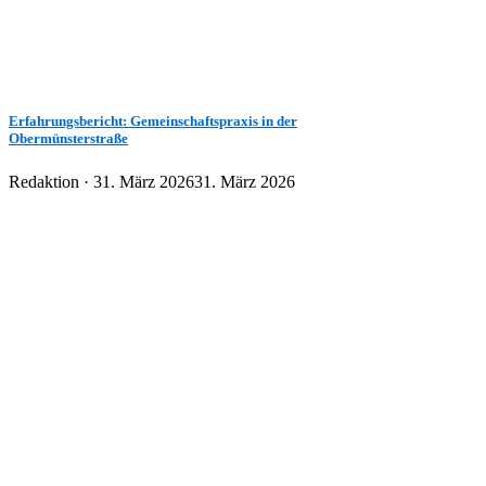
Erfahrungsbericht: Gemeinschaftspraxis in der
Obermünsterstraße
Veröffentlicht
Redaktion ·
31. März 2026
31. März 2026
am