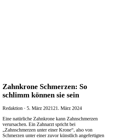
Zahnkrone Schmerzen: So
schlimm können sie sein
Veröffentlicht
Redaktion ·
5. März 2021
21. März 2024
am
Eine natürliche Zahnkrone kann Zahnschmerzen
verursachen. Ein Zahnarzt spricht bei
„Zahnschmerzen unter einer Krone“, also von
Schmerzen unter einer zuvor künstlich angefertigten