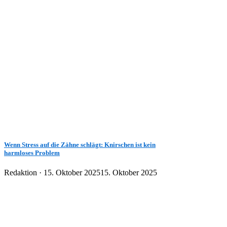
Wenn Stress auf die Zähne schlägt: Knirschen ist kein
harmloses Problem
Veröffentlicht
Redaktion ·
15. Oktober 2025
15. Oktober 2025
am