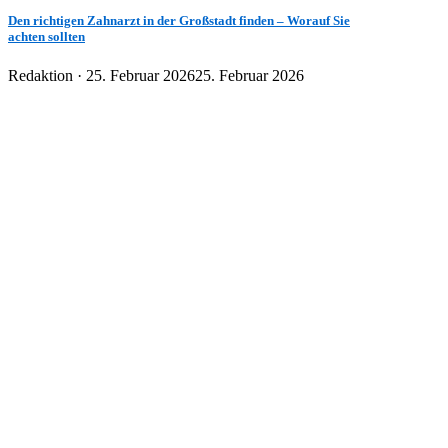
Den richtigen Zahnarzt in der Großstadt finden – Worauf Sie
achten sollten
Veröffentlicht
Redaktion ·
25. Februar 2026
25. Februar 2026
am