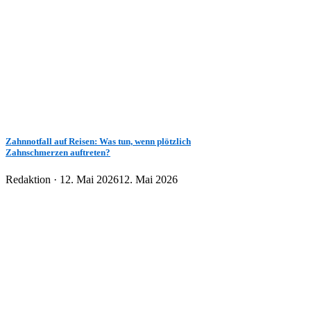
Zahnnotfall auf Reisen: Was tun, wenn plötzlich
Zahnschmerzen auftreten?
Veröffentlicht
Redaktion ·
12. Mai 2026
12. Mai 2026
am