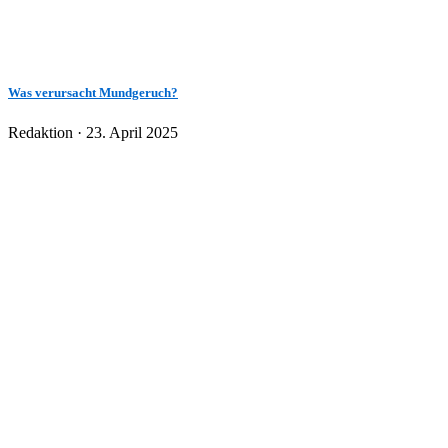
Was verursacht Mundgeruch?
Veröffentlicht
Redaktion ·
23. April 2025
am