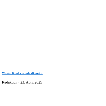
Was ist Kinderzahnheilkunde?
Veröffentlicht
Redaktion ·
23. April 2025
am