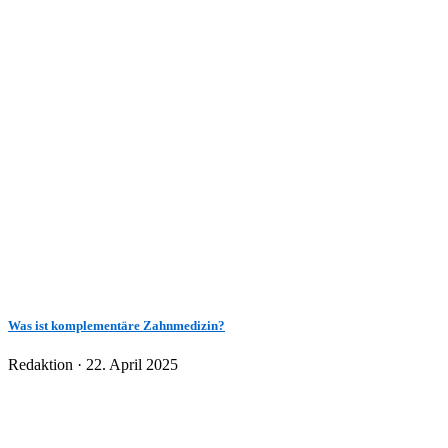
Was ist komplementäre Zahnmedizin?
Veröffentlicht
Redaktion ·
22. April 2025
am