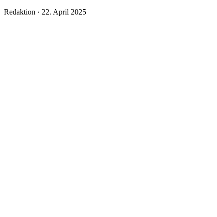
Veröffentlicht
Redaktion ·
22. April 2025
am