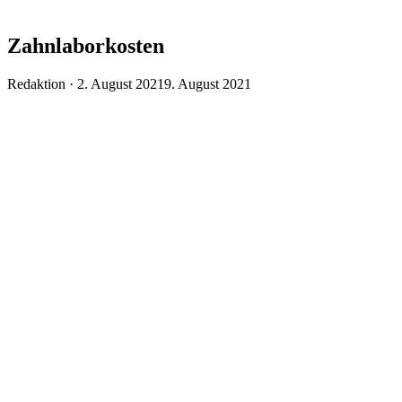
Zahnlaborkosten
Veröffentlicht
Redaktion ·
2. August 2021
9. August 2021
am