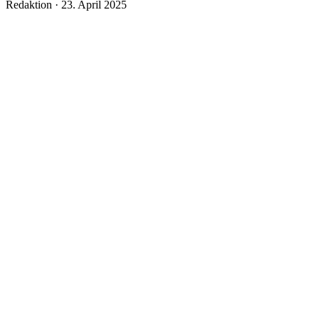
Veröffentlicht
Redaktion ·
23. April 2025
am