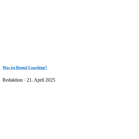
Was ist Dental Coaching?
Veröffentlicht
Redaktion ·
21. April 2025
am