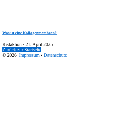
Was ist eine Kollagenmembran?
Veröffentlicht
Redaktion ·
21. April 2025
am
Zurück zur Startseite
© 2026
Impressum
•
Datenschutz