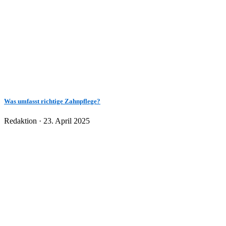
Was umfasst richtige Zahnpflege?
Veröffentlicht
Redaktion ·
23. April 2025
am