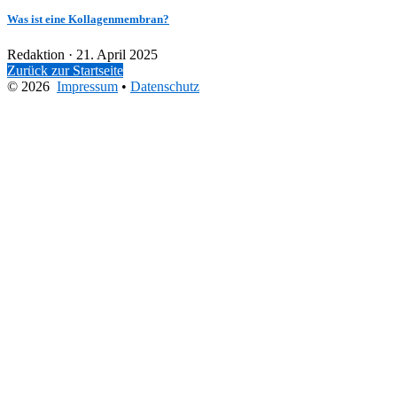
Was ist eine Kollagenmembran?
Veröffentlicht
Redaktion ·
21. April 2025
am
Zurück zur Startseite
© 2026
Impressum
•
Datenschutz