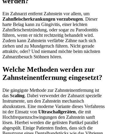
werden?
Ein Zahnarzt entfernt Zahnstein vor allem, um
Zahnfleischerkrankungen vorzubeugen
. Dieser
harte Belag kann zu Gingivitis, einer leichten
Zahnfleischentzündung, oder sogar zu Parodontitis
führen, wenn er nicht rechtzeitig behandelt wird.
Zudem kann Zahnstein verfärbte Zähne nach sich
ziehen und zu Mundgeruch führen. Nicht gerade
attraktiv, oder? Und niemand möchte beim nächsten
Zahnarztbesuch Stöhnen hören.
Welche Methoden werden zur
Zahnsteinentfernung eingesetzt?
Die gängigste Methode zur Zahnsteinentfernung ist
das
Scaling
. Dabei verwendet der Zahnarzt spezielle
Instrumente, um den Zahnstein mechanisch
abzukratzen. Eine moderne Variante dieses Verfahrens
ist der Einsatz von
Ultraschallgeräten
, die mit
Hochfrequenzschwingungen den Zahnstein sanft
lösen. Hierbei werden die gelösten Partikel parallel
abgespült. Einige Patienten finden, dass sich die
Benutzung eines Dentalhandstücks wie das Vibrieren