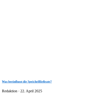
Was beeinflusst die Speichelfließrate?
Veröffentlicht
Redaktion ·
22. April 2025
am