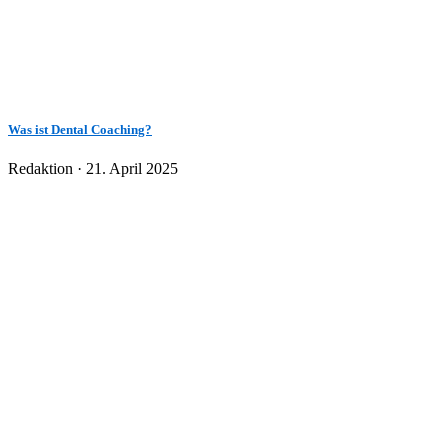
Was ist Dental Coaching?
Veröffentlicht
Redaktion ·
21. April 2025
am