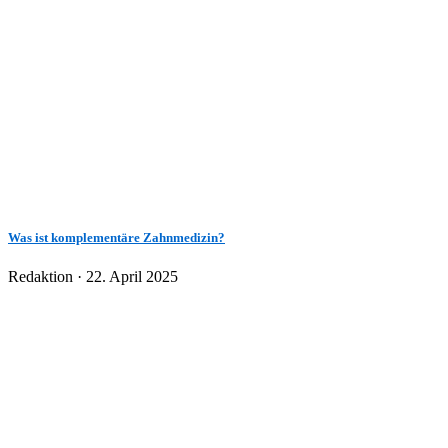
Was ist komplementäre Zahnmedizin?
Veröffentlicht
Redaktion ·
22. April 2025
am