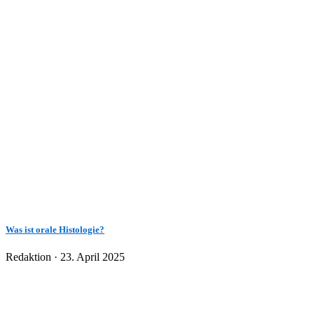
Was ist orale Histologie?
Veröffentlicht
Redaktion ·
23. April 2025
am