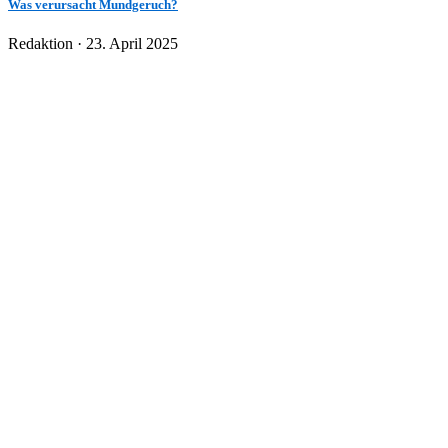
Was verursacht Mundgeruch?
Veröffentlicht
Redaktion ·
23. April 2025
am