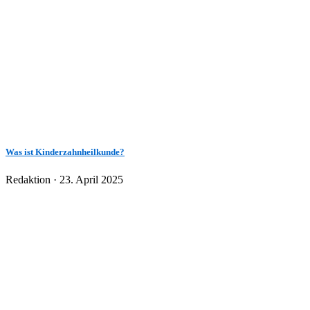
Was ist Kinderzahnheilkunde?
Veröffentlicht
Redaktion ·
23. April 2025
am