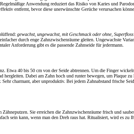
. Regelmäßige Anwendung reduziert das Risiko von Karies und Parodonti
effektiv entfernt, bevor diese unerwünschte Gerüche verursachen könne
rblüffend:
gewachst, ungewachst, mit Geschmack oder ohne, Superfloss
h einfacher durch enge Zahnzwischenräume gleiten. Ungewachste Variant
entaler Anforderung gibt es die passende Zahnseide für jedermann.
anz. Etwa 40 bis 50 cm von der Seide abtrennen. Um die Finger wickeln
nd hergleiten. Dabei am Zahn hoch und runter bewegen, um Plaque zu l
r. Sehr charmant, aber unproduktiv. Bei jedem Zahnabstand frische Se
m Zähneputzen. Sie erreichen die Zahnzwischenräume frisch und sauber 
fach sein kann, wenn man den Dreh raus hat. Ritualisiert, wird es zu