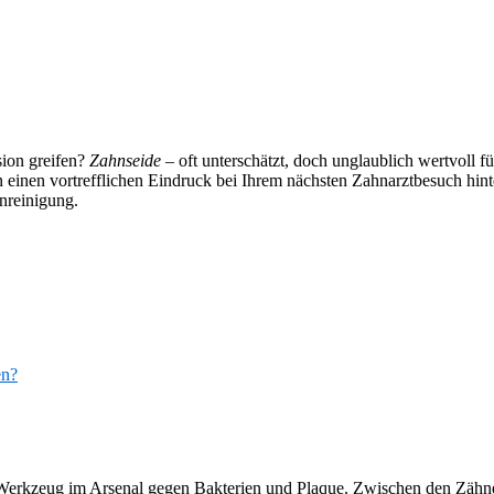
sion greifen?
Zahnseide
– oft unterschätzt, doch unglaublich wertvoll fü
einen vortrefflichen Eindruck bei Ihrem nächsten Zahnarztbesuch hint
nreinigung.
en?
es Werkzeug im Arsenal gegen Bakterien und Plaque. Zwischen den Zähne