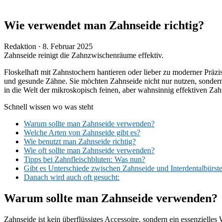
Wie verwendet man Zahnseide richtig?
Veröffentlicht
Redaktion ·
8. Februar 2025
am
Zahnseide reinigt die Zahnzwischenräume effektiv.
Floskelhaft mit Zahnstochern hantieren oder lieber zu moderner Präzi
und gesunde Zähne. Sie möchten Zahnseide nicht nur nutzen, sondern 
in die Welt der mikroskopisch feinen, aber wahnsinnig effektiven Zah
Schnell wissen wo was steht
Warum sollte man Zahnseide verwenden?
Welche Arten von Zahnseide gibt es?
Wie benutzt man Zahnseide richtig?
Wie oft sollte man Zahnseide verwenden?
Tipps bei Zahnfleischbluten: Was nun?
Gibt es Unterschiede zwischen Zahnseide und Interdentalbürst
Danach wird auch oft gesucht:
Warum sollte man Zahnseide verwenden?
Zahnseide ist kein überflüssiges Accessoire, sondern ein essenziell