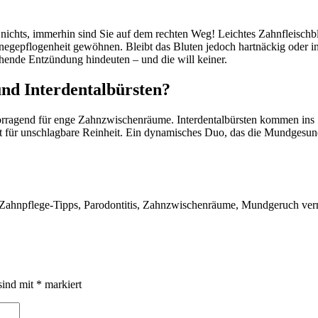
chts, immerhin sind Sie auf dem rechten Weg! Leichtes Zahnfleischblu
egepflogenheit gewöhnen. Bleibt das Bluten jedoch hartnäckig oder inten
hende Entzündung hindeuten – und die will keiner.
und Interdentalbürsten?
orragend für enge Zahnzwischenräume. Interdentalbürsten kommen ins 
t für unschlagbare Reinheit. Ein dynamisches Duo, das die Mundgesun
 Zahnpflege-Tipps, Parodontitis, Zahnzwischenräume, Mundgeruch ver
sind mit
*
markiert