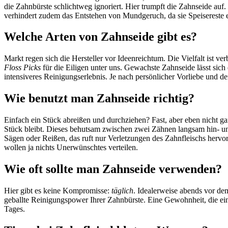
die Zahnbürste schlichtweg ignoriert. Hier trumpft die Zahnseide auf
verhindert zudem das Entstehen von Mundgeruch, da sie Speisereste 
Welche Arten von Zahnseide gibt es?
Markt regen sich die Hersteller vor Ideenreichtum. Die Vielfalt ist ve
Floss Picks
für die Eiligen unter uns. Gewachste Zahnseide lässt sic
intensiveres Reinigungserlebnis. Je nach persönlicher Vorliebe und d
Wie benutzt man Zahnseide richtig?
Einfach ein Stück abreißen und durchziehen? Fast, aber eben nicht g
Stück bleibt. Dieses behutsam zwischen zwei Zähnen langsam hin- u
Sägen oder Reißen, das ruft nur Verletzungen des Zahnfleischs hervo
wollen ja nichts Unerwünschtes verteilen.
Wie oft sollte man Zahnseide verwenden?
Hier gibt es keine Kompromisse:
täglich
. Idealerweise abends vor de
geballte Reinigungspower Ihrer Zahnbürste. Eine Gewohnheit, die ein
Tages.