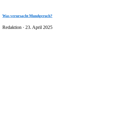
Was verursacht Mundgeruch?
Veröffentlicht
Redaktion ·
23. April 2025
am