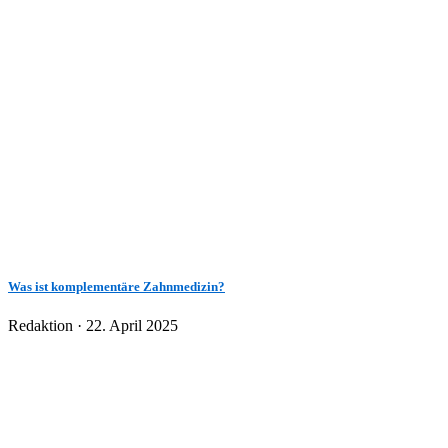
Was ist komplementäre Zahnmedizin?
Veröffentlicht
Redaktion ·
22. April 2025
am