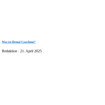
Was ist Dental Coaching?
Veröffentlicht
Redaktion ·
21. April 2025
am