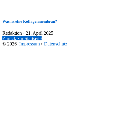
Was ist eine Kollagenmembran?
Veröffentlicht
Redaktion ·
21. April 2025
am
Zurück zur Startseite
© 2026
Impressum
•
Datenschutz