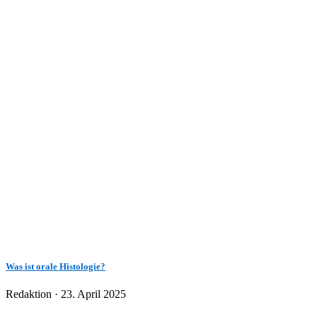
Was ist orale Histologie?
Veröffentlicht
Redaktion ·
23. April 2025
am