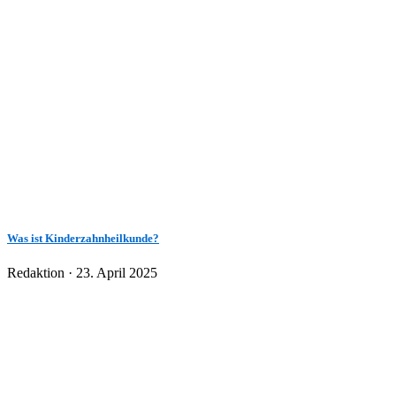
Was ist Kinderzahnheilkunde?
Veröffentlicht
Redaktion ·
23. April 2025
am