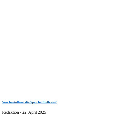
Was beeinflusst die Speichelfließrate?
Veröffentlicht
Redaktion ·
22. April 2025