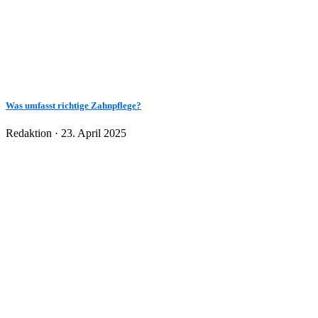
Was umfasst richtige Zahnpflege?
Veröffentlicht
Redaktion ·
23. April 2025
am