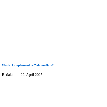
Was ist komplementäre Zahnmedizin?
Veröffentlicht
Redaktion ·
22. April 2025
am