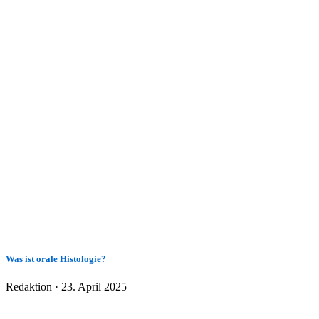
Was ist orale Histologie?
Veröffentlicht
Redaktion ·
23. April 2025
am