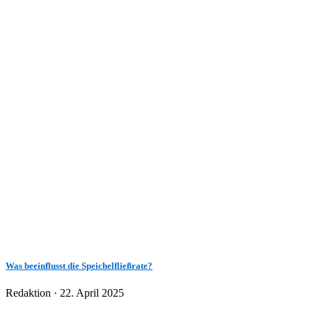
Was beeinflusst die Speichelfließrate?
Veröffentlicht
Redaktion ·
22. April 2025
am