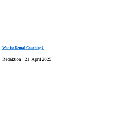
Was ist Dental Coaching?
Veröffentlicht
Redaktion ·
21. April 2025
am