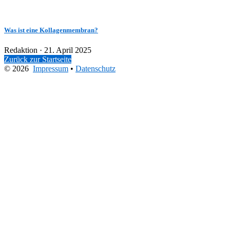
Was ist eine Kollagenmembran?
Veröffentlicht
Redaktion ·
21. April 2025
am
Zurück zur Startseite
© 2026
Impressum
•
Datenschutz