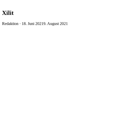
Xilit
Veröffentlicht
Redaktion ·
18. Juni 2021
9. August 2021
am