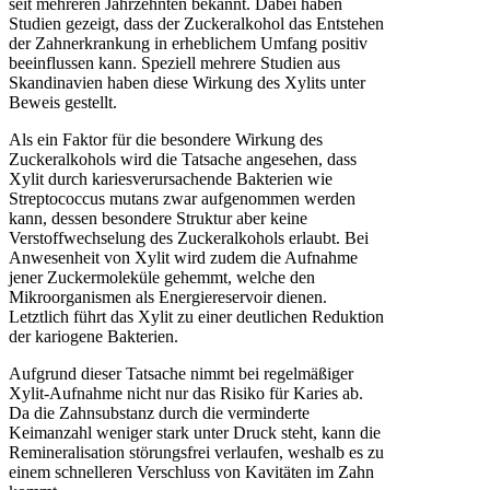
seit mehreren Jahrzehnten bekannt. Dabei haben
Studien gezeigt, dass der Zuckeralkohol das Entstehen
der Zahnerkrankung in erheblichem Umfang positiv
beeinflussen kann. Speziell mehrere Studien aus
Skandinavien haben diese Wirkung des Xylits unter
Beweis gestellt.
Als ein Faktor für die besondere Wirkung des
Zuckeralkohols wird die Tatsache angesehen, dass
Xylit durch kariesverursachende Bakterien wie
Streptococcus mutans zwar aufgenommen werden
kann, dessen besondere Struktur aber keine
Verstoffwechselung des Zuckeralkohols erlaubt. Bei
Anwesenheit von Xylit wird zudem die Aufnahme
jener Zuckermoleküle gehemmt, welche den
Mikroorganismen als Energiereservoir dienen.
Letztlich führt das Xylit zu einer deutlichen Reduktion
der kariogene Bakterien.
Aufgrund dieser Tatsache nimmt bei regelmäßiger
Xylit-Aufnahme nicht nur das Risiko für Karies ab.
Da die Zahnsubstanz durch die verminderte
Keimanzahl weniger stark unter Druck steht, kann die
Remineralisation störungsfrei verlaufen, weshalb es zu
einem schnelleren Verschluss von Kavitäten im Zahn