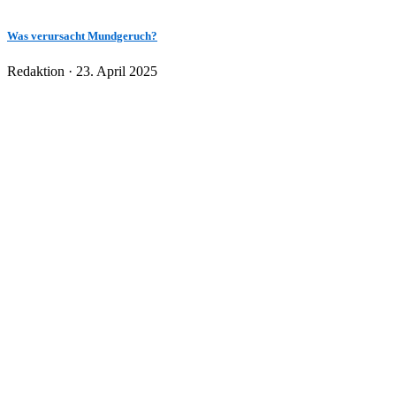
Was verursacht Mundgeruch?
Veröffentlicht
Redaktion ·
23. April 2025
am