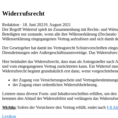
Widerrufsrecht
Veröffentlicht
Redaktion ·
18. Juni 2021
9. August 2021
am
Der Begriff Widerruf spielt im Zusammenhang mit Rechts- und Wirtsc
Beteiligten nur zustande, wenn alle ihre Willenserklärung (Declarat
Willenserklärung eingegangenen Vertrag aufzulösen und sich damit de
Der Gesetzgeber hat damit ins Vertragsrecht Schutzvorschriften einge
Dienstleistungen oder Außergeschäftsraumverträge. Das Widerrufsrec
Hier beinhaltet das Widerrufsrecht, dass man als Antragssteller nach
und vom eingegangenen Vertrag zurücktreten kann. Ein Widerruf muss 
Widerrufsrecht beginnt grundsätzlich erst dann, wenn vorgeschrieben
der Zugang von Versicherungsschein und Vertragsbestimmung
der Zugang einer ordentlichen Widerrufsbelehrung.
Letztere muss diverse Form- und Inhaltsvorschriften erfüllen, um de
hemmen den Ablauf der Widerrufsfrist und verlängern das Widerrufsre
Wichtig:
Sofern der Versicherer den Vertrag erfüllt, endet nach
§ 8 A
Lexikon