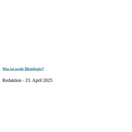
Was ist orale Histologie?
Veröffentlicht
Redaktion ·
23. April 2025
am