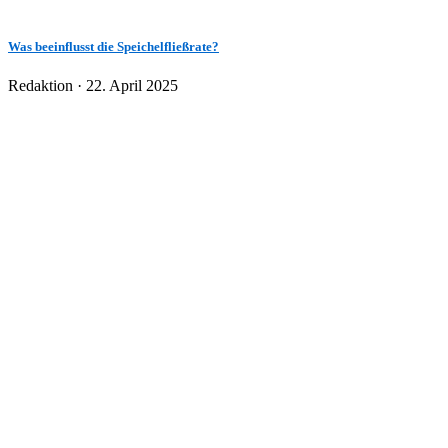
Was beeinflusst die Speichelfließrate?
Veröffentlicht
Redaktion ·
22. April 2025
am