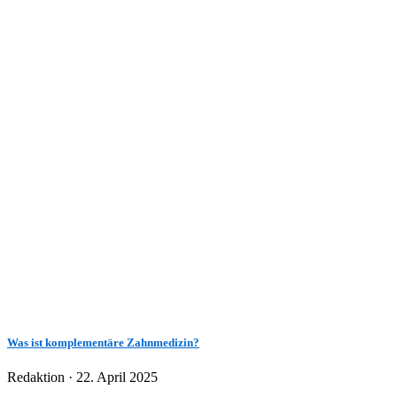
Was ist komplementäre Zahnmedizin?
Veröffentlicht
Redaktion ·
22. April 2025
am