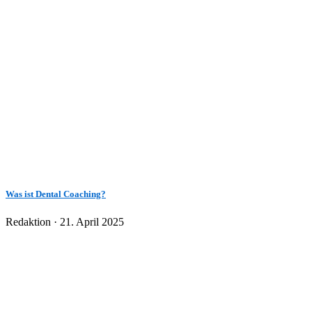
Was ist Dental Coaching?
Veröffentlicht
Redaktion ·
21. April 2025
am