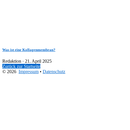
Was ist eine Kollagenmembran?
Veröffentlicht
Redaktion ·
21. April 2025
am
Zurück zur Startseite
© 2026
Impressum
•
Datenschutz