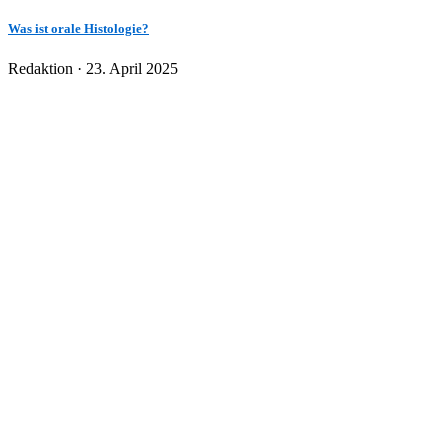
Was ist orale Histologie?
Veröffentlicht
Redaktion ·
23. April 2025
am