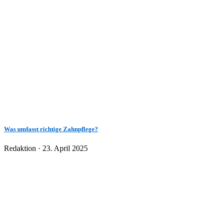
Was umfasst richtige Zahnpflege?
Veröffentlicht
Redaktion ·
23. April 2025
am