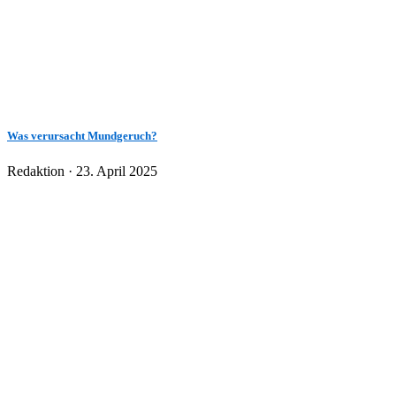
Was verursacht Mundgeruch?
Veröffentlicht
Redaktion ·
23. April 2025
am