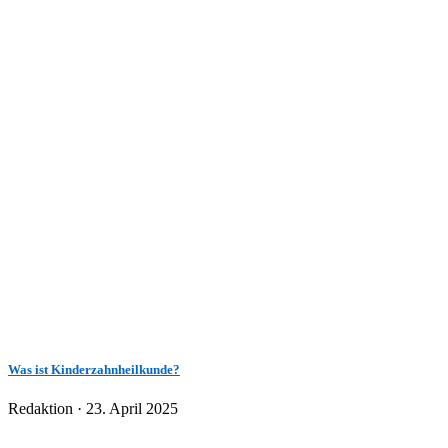
Was ist Kinderzahnheilkunde?
Veröffentlicht
Redaktion ·
23. April 2025
am