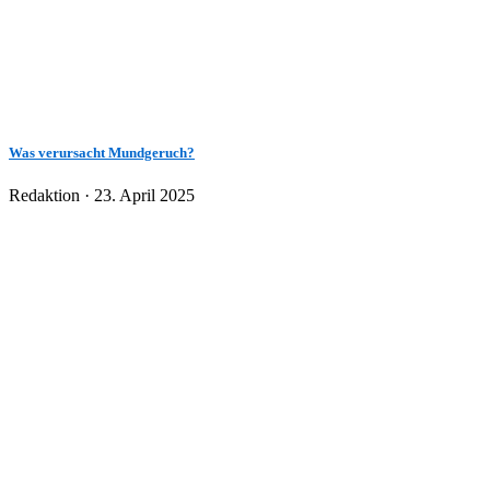
Was verursacht Mundgeruch?
Veröffentlicht
Redaktion ·
23. April 2025
am