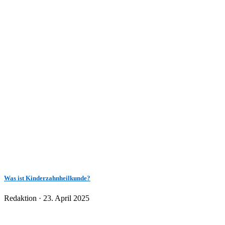
Was ist Kinderzahnheilkunde?
Veröffentlicht
Redaktion ·
23. April 2025
am