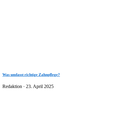
Was umfasst richtige Zahnpflege?
Veröffentlicht
Redaktion ·
23. April 2025
am