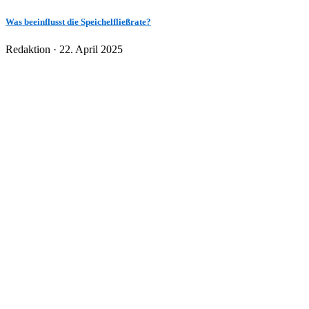
Was beeinflusst die Speichelfließrate?
Veröffentlicht
Redaktion ·
22. April 2025
am