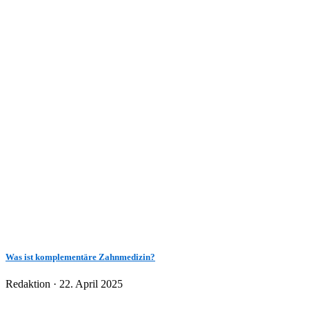
Was ist komplementäre Zahnmedizin?
Veröffentlicht
Redaktion ·
22. April 2025
am