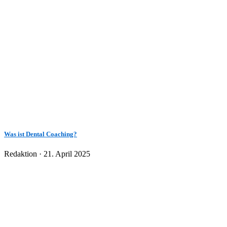
Was ist Dental Coaching?
Veröffentlicht
Redaktion ·
21. April 2025
am