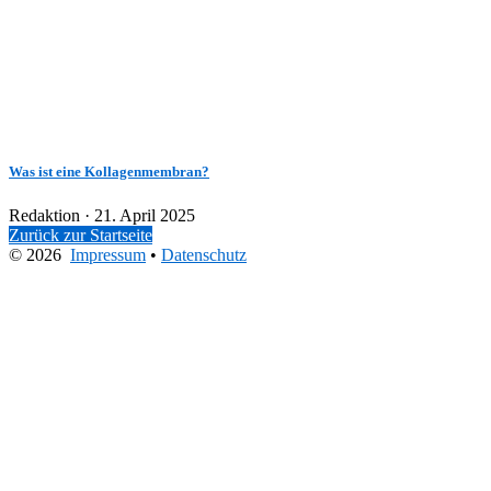
Was ist eine Kollagenmembran?
Veröffentlicht
Redaktion ·
21. April 2025
am
Zurück zur Startseite
© 2026
Impressum
•
Datenschutz