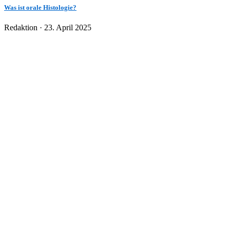
Was ist orale Histologie?
Veröffentlicht
Redaktion ·
23. April 2025
am