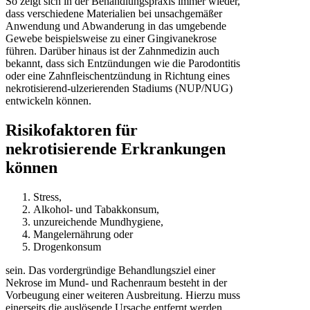
So zeigt sich in der Behandlungspraxis immer wieder,
dass verschiedene Materialien bei unsachgemäßer
Anwendung und Abwanderung in das umgebende
Gewebe beispielsweise zu einer Gingivanekrose
führen. Darüber hinaus ist der Zahnmedizin auch
bekannt, dass sich Entzündungen wie die Parodontitis
oder eine Zahnfleischentzündung in Richtung eines
nekrotisierend-ulzerierenden Stadiums (NUP/NUG)
entwickeln können.
Risikofaktoren für
nekrotisierende Erkrankungen
können
Stress,
Alkohol- und Tabakkonsum,
unzureichende Mundhygiene,
Mangelernährung oder
Drogenkonsum
sein. Das vordergründige Behandlungsziel einer
Nekrose im Mund- und Rachenraum besteht in der
Vorbeugung einer weiteren Ausbreitung. Hierzu muss
einerseits die auslösende Ursache entfernt werden.