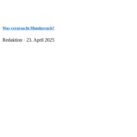
Was verursacht Mundgeruch?
Veröffentlicht
Redaktion ·
23. April 2025
am