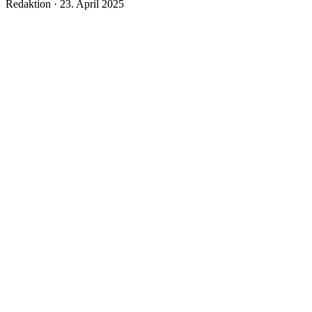
Veröffentlicht
Redaktion ·
23. April 2025
am