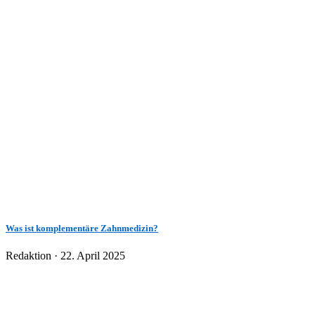
Was ist komplementäre Zahnmedizin?
Veröffentlicht
Redaktion ·
22. April 2025
am