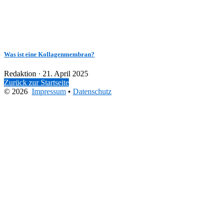
Was ist eine Kollagenmembran?
Veröffentlicht
Redaktion ·
21. April 2025
am
Zurück zur Startseite
© 2026
Impressum
•
Datenschutz