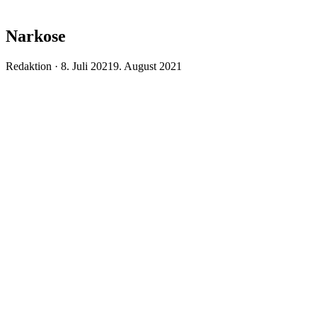
Narkose
Veröffentlicht
Redaktion ·
8. Juli 2021
9. August 2021
am