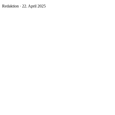
Veröffentlicht
Redaktion ·
22. April 2025
am