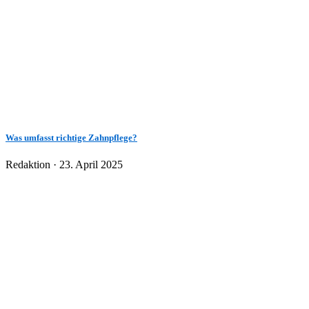
Was umfasst richtige Zahnpflege?
Veröffentlicht
Redaktion ·
23. April 2025
am