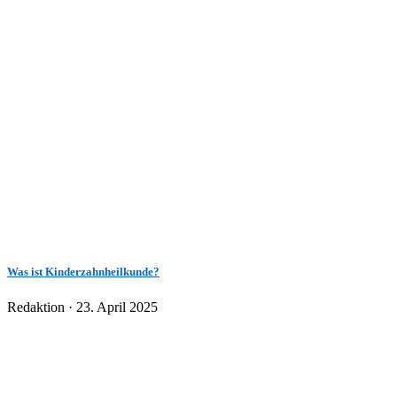
Was ist Kinderzahnheilkunde?
Veröffentlicht
Redaktion ·
23. April 2025
am