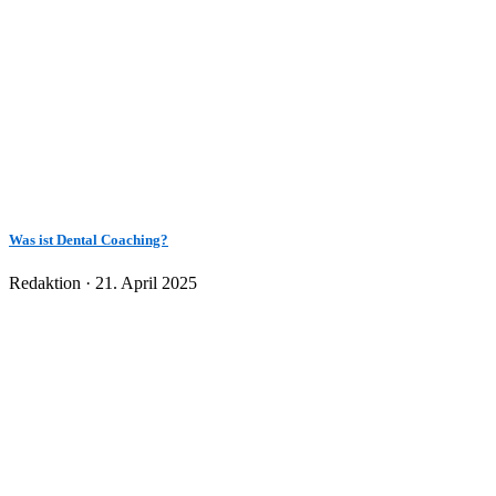
Was ist Dental Coaching?
Veröffentlicht
Redaktion ·
21. April 2025
am