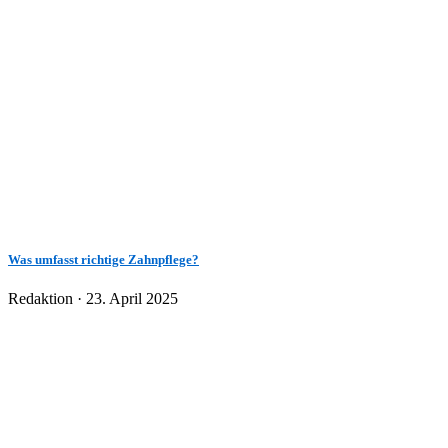
Was umfasst richtige Zahnpflege?
Veröffentlicht
Redaktion ·
23. April 2025
am