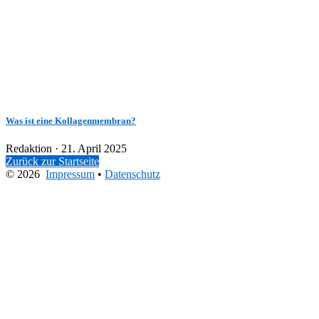
Was ist eine Kollagenmembran?
Veröffentlicht
Redaktion ·
21. April 2025
am
Zurück zur Startseite
© 2026
Impressum
•
Datenschutz