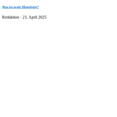
Was ist orale Histologie?
Veröffentlicht
Redaktion ·
23. April 2025
am