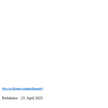
Was ist Kinderzahnheilkunde?
Veröffentlicht
Redaktion ·
23. April 2025
am