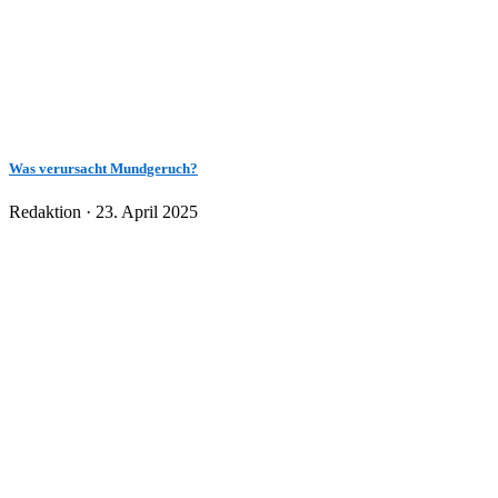
Was verursacht Mundgeruch?
Veröffentlicht
Redaktion ·
23. April 2025
am