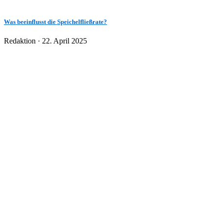
Was beeinflusst die Speichelfließrate?
Veröffentlicht
Redaktion ·
22. April 2025
am