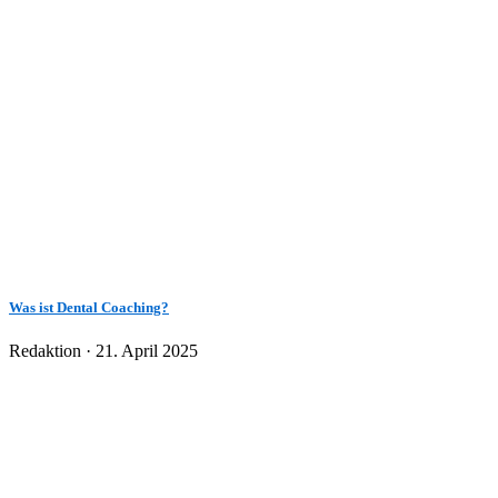
Was ist Dental Coaching?
Veröffentlicht
Redaktion ·
21. April 2025
am