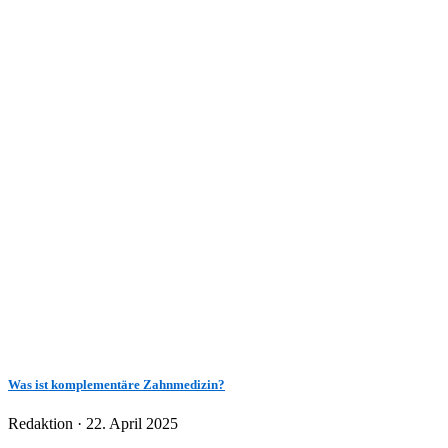
Was ist komplementäre Zahnmedizin?
Veröffentlicht
Redaktion ·
22. April 2025
am