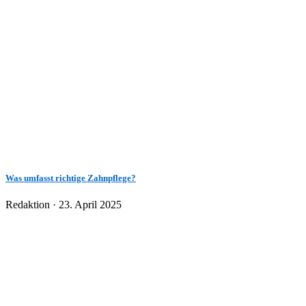
Was umfasst richtige Zahnpflege?
Veröffentlicht
Redaktion ·
23. April 2025
am