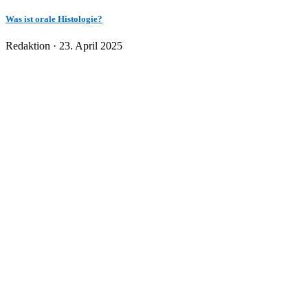
Was ist orale Histologie?
Veröffentlicht
Redaktion ·
23. April 2025
am