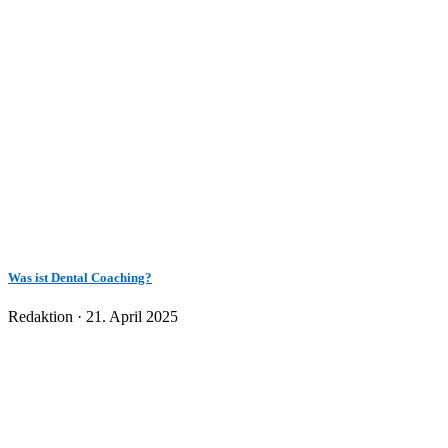
Was ist Dental Coaching?
Veröffentlicht
Redaktion ·
21. April 2025
am