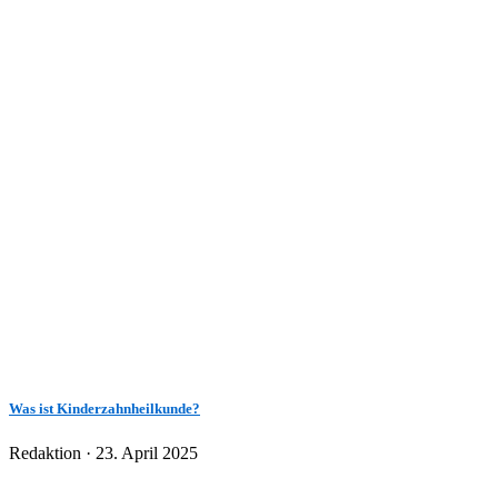
Was ist Kinderzahnheilkunde?
Veröffentlicht
Redaktion ·
23. April 2025
am