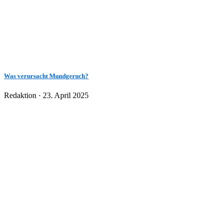
Was verursacht Mundgeruch?
Veröffentlicht
Redaktion ·
23. April 2025
am