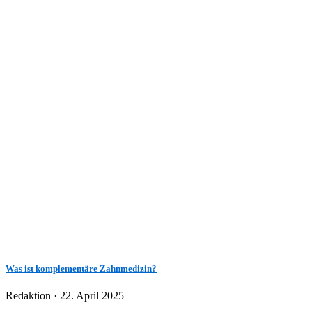
Was ist komplementäre Zahnmedizin?
Veröffentlicht
Redaktion ·
22. April 2025
am