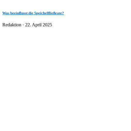
Was beeinflusst die Speichelfließrate?
Veröffentlicht
Redaktion ·
22. April 2025
am