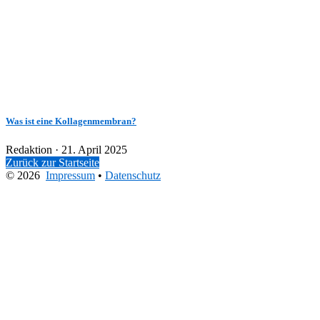
Was ist eine Kollagenmembran?
Veröffentlicht
Redaktion ·
21. April 2025
am
Zurück zur Startseite
© 2026
Impressum
•
Datenschutz