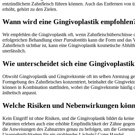
entzündlichem Zahnfleisch führen können. Auch das Entfernen von übe
erhöht, gehört zu den Zielen.
Wann wird eine Gingivoplastik empfohlen
Wir empfehlen die Gingivoplastik oft, wenn Zahnfleischüberschüsse d
erfolgreichen Behandlung einer
Parodontitis
kann die Form und das V
Zahnfleisch sichtbar ist, kann eine Gingivoplastik kosmetische Abhilfe 
unerlässlich.
Wie unterscheidet sich eine Gingivoplasti
Obwohl Gingivoplastik und Gingivektomie oft im selben Atemzug gena
Formgebung des Zahnfleisches konzentriert, beinhaltet die Gingive
können in Kombination stattfinden, wobei die Gingivektomie häufig 
ästhetisch anpasst.
Welche Risiken und Nebenwirkungen könn
Kein Eingriff ist ohne Risiken, und die Gingivoplastik bildet da k
Patienten erleben auch eine erhöhte Empfindlichkeit der Zähne gegenü
die Anweisungen des Zahnarztes genau zu befolgen, um die Genesungs
Unannehmlichkeiten für ein strahlendes Lächeln? Guter Handel.