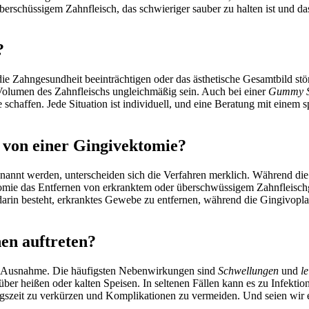
rschüssigem Zahnfleisch, das schwieriger sauber zu halten ist und da
?
ie Zahngesundheit beeinträchtigen oder das ästhetische Gesamtbild stö
olumen des Zahnfleischs ungleichmäßig sein. Auch bei einer
Gummy S
schaffen. Jede Situation ist individuell, und eine Beratung mit einem sp
k von einer Gingivektomie?
nnt werden, unterscheiden sich die Verfahren merklich. Während die G
ktomie das Entfernen von erkranktem oder überschwüssigem Zahnfleisc
darin besteht, erkranktes Gewebe zu entfernen, während die Gingivopl
en auftreten?
eine Ausnahme. Die häufigsten Nebenwirkungen sind
Schwellungen
und
l
ber heißen oder kalten Speisen. In seltenen Fällen kann es zu Infekti
zeit zu verkürzen und Komplikationen zu vermeiden. Und seien wir eh