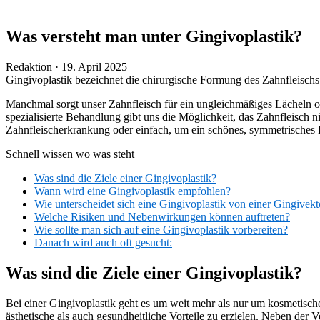
Was versteht man unter Gingivoplastik?
Veröffentlicht
Redaktion ·
19. April 2025
am
Gingivoplastik bezeichnet die chirurgische Formung des Zahnfleischs
Manchmal sorgt unser Zahnfleisch für ein ungleichmäßiges Lächeln od
spezialisierte Behandlung gibt uns die Möglichkeit, das Zahnfleisch n
Zahnfleischerkrankung oder einfach, um ein schönes, symmetrisches 
Schnell wissen wo was steht
Was sind die Ziele einer Gingivoplastik?
Wann wird eine Gingivoplastik empfohlen?
Wie unterscheidet sich eine Gingivoplastik von einer Gingivek
Welche Risiken und Nebenwirkungen können auftreten?
Wie sollte man sich auf eine Gingivoplastik vorbereiten?
Danach wird auch oft gesucht:
Was sind die Ziele einer Gingivoplastik?
Bei einer Gingivoplastik geht es um weit mehr als nur um kosmetisc
ästhetische als auch gesundheitliche Vorteile zu erzielen. Neben der