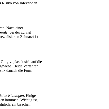
s Risiko von Infektionen
ren. Nach einer
mile
, bei der zu viel
ezialisierten Zahnarzt ist
ingivoplastik sich auf die
hgewebe. Beide Verfahren
astik danach die Form
eichte Blutungen
. Einige
onen kommen. Wichtig ist,
rlich, ein bisschen