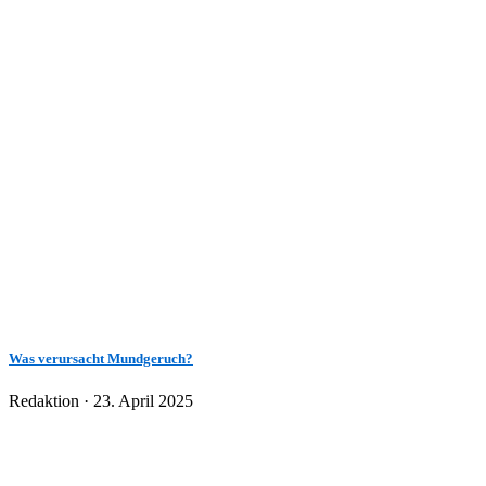
Was verursacht Mundgeruch?
Veröffentlicht
Redaktion ·
23. April 2025
am