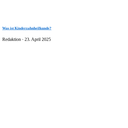
Was ist Kinderzahnheilkunde?
Veröffentlicht
Redaktion ·
23. April 2025
am