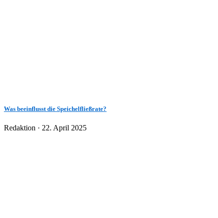
Was beeinflusst die Speichelfließrate?
Veröffentlicht
Redaktion ·
22. April 2025
am