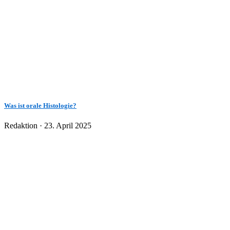
Was ist orale Histologie?
Veröffentlicht
Redaktion ·
23. April 2025
am