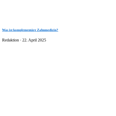
Was ist komplementäre Zahnmedizin?
Veröffentlicht
Redaktion ·
22. April 2025
am