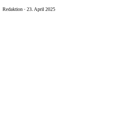
Veröffentlicht
Redaktion ·
23. April 2025
am