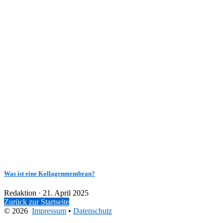
Was ist eine Kollagenmembran?
Veröffentlicht
Redaktion ·
21. April 2025
am
Zurück zur Startseite
© 2026
Impressum
•
Datenschutz