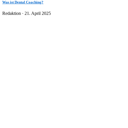
Was ist Dental Coaching?
Veröffentlicht
Redaktion ·
21. April 2025
am