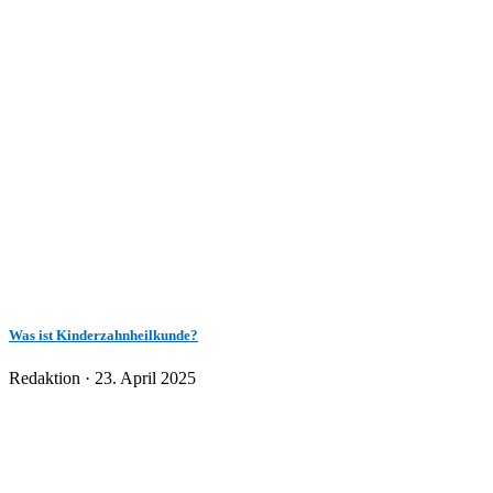
Was ist Kinderzahnheilkunde?
Veröffentlicht
Redaktion ·
23. April 2025
am