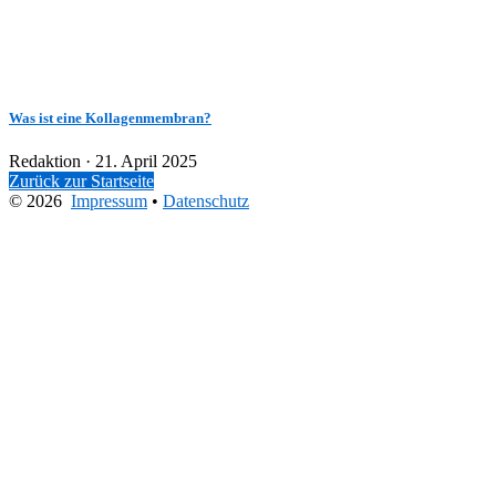
Was ist eine Kollagenmembran?
Veröffentlicht
Redaktion ·
21. April 2025
am
Zurück zur Startseite
© 2026
Impressum
•
Datenschutz