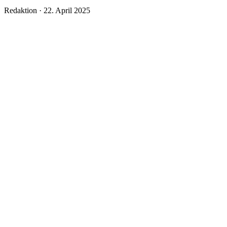
Veröffentlicht
Redaktion ·
22. April 2025
am