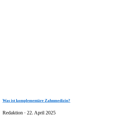
Was ist komplementäre Zahnmedizin?
Veröffentlicht
Redaktion ·
22. April 2025
am