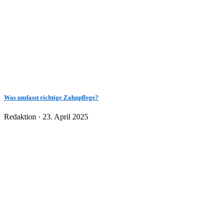
Was umfasst richtige Zahnpflege?
Veröffentlicht
Redaktion ·
23. April 2025
am