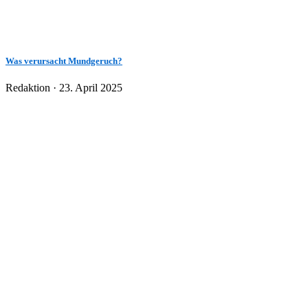
Was verursacht Mundgeruch?
Veröffentlicht
Redaktion ·
23. April 2025
am