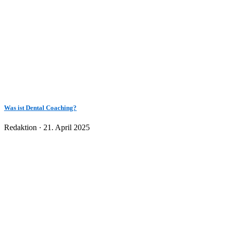
Was ist Dental Coaching?
Veröffentlicht
Redaktion ·
21. April 2025
am