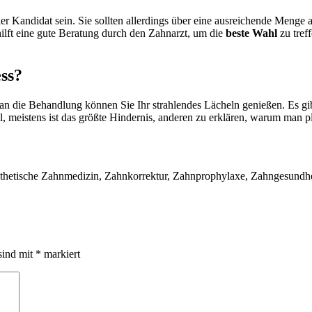
r Kandidat sein. Sie sollten allerdings über eine ausreichende Menge
hilft eine gute Beratung durch den Zahnarzt, um die
beste Wahl
zu tref
ss?
an die Behandlung können Sie Ihr strahlendes Lächeln genießen. Es gi
meistens ist das größte Hindernis, anderen zu erklären, warum man plöt
sthetische Zahnmedizin, Zahnkorrektur, Zahnprophylaxe, Zahngesundhe
sind mit
*
markiert