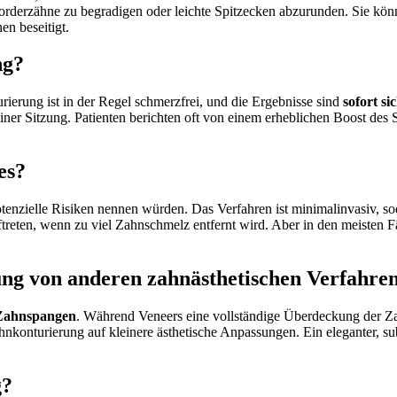
orderzähne zu begradigen oder leichte Spitzecken abzurunden. Sie könn
n beseitigt.
ng?
ierung ist in der Regel schmerzfrei, und die Ergebnisse sind
sofort si
einer Sitzung. Patienten berichten oft von einem erheblichen Boost des 
es?
tenzielle Risiken nennen würden. Das Verfahren ist minimalinvasiv, so
treten, wenn zu viel Zahnschmelz entfernt wird. Aber in den meisten Fä
ung von anderen zahnästhetischen Verfahre
Zahnspangen
. Während Veneers eine vollständige Überdeckung der Z
ahnkonturierung auf kleinere ästhetische Anpassungen. Ein eleganter, s
g?