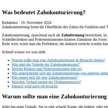
Was bedeutet Zahnkonturierung?
Veröffentlicht
Redaktion ·
19. November 2024
am
Zahnkonturierung formt die Oberfläche des Zahns für Funktion und Ä
Zahnkonturierung, manchmal auch als
Zahnformung
bezeichnet, ist
Schleiftechniken und Polierinstrumenten können Zahnärzte die Form I
Rede wert, wenn man die Perfektion, die dadurch erreicht werden kan
Schnell wissen wo was steht
Warum sollte man eine Zahnkonturierung in Betracht ziehen?
Was sind die Vorteile der Zahnkonturierung?
Welche Risiken und Nebenwirkungen gibt es?
Wie unterscheidet sich die Zahnkonturierung von anderen zahn
Wer eignet sich für eine Zahnkonturierung?
Welchen Verlauf nimmt der Heilungsprozess?
Danach wird auch oft gesucht:
Warum sollte man eine Zahnkonturierung 
Jeder hat seine Gründe. Sei es eine scharfe Kante, die irritiert, ode