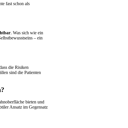
te fast schon als
chtbar
. Was sich wie ein
Selbstbewusstseins – ein
dass die Risiken
llen sind die Patienten
n?
ahnoberfläche bieten und
ubtiler Ansatz im Gegensatz