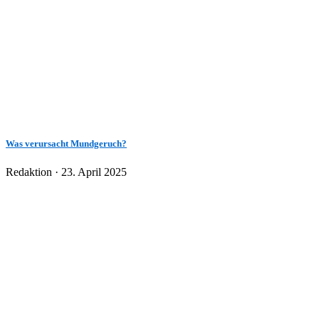
Was verursacht Mundgeruch?
Veröffentlicht
Redaktion ·
23. April 2025
am