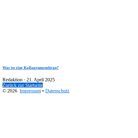
Was ist eine Kollagenmembran?
Veröffentlicht
Redaktion ·
21. April 2025
am
Zurück zur Startseite
© 2026
Impressum
•
Datenschutz