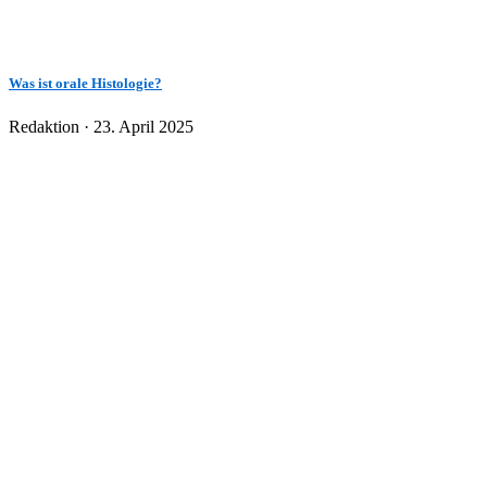
Was ist orale Histologie?
Veröffentlicht
Redaktion ·
23. April 2025
am