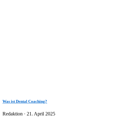
Was ist Dental Coaching?
Veröffentlicht
Redaktion ·
21. April 2025
am