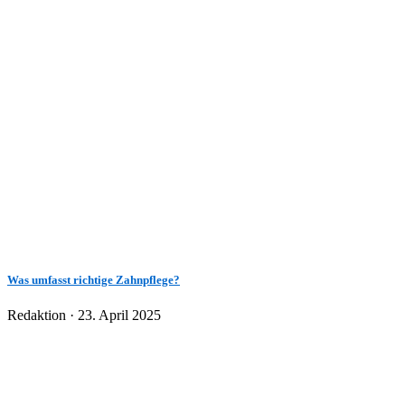
Was umfasst richtige Zahnpflege?
Veröffentlicht
Redaktion ·
23. April 2025
am