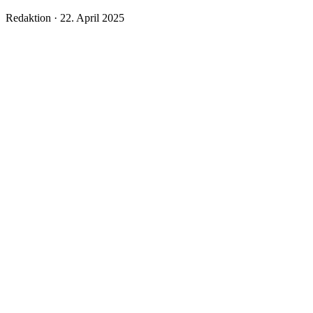
Veröffentlicht
Redaktion ·
22. April 2025
am