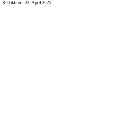
Veröffentlicht
Redaktion ·
23. April 2025
am