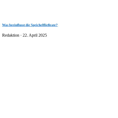
Was beeinflusst die Speichelfließrate?
Veröffentlicht
Redaktion ·
22. April 2025
am