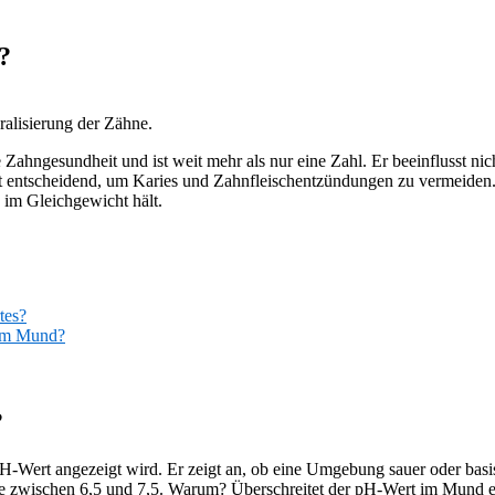
?
alisierung der Zähne.
Zahngesundheit und ist weit mehr als nur eine Zahl. Er beeinflusst nic
st entscheidend, um Karies und Zahnfleischentzündungen zu vermeiden. 
 im Gleichgewicht hält.
tes?
 im Mund?
?
-Wert angezeigt wird. Er zeigt an, ob eine Umgebung sauer oder basis
eise zwischen 6,5 und 7,5. Warum? Überschreitet der pH-Wert im Mund 