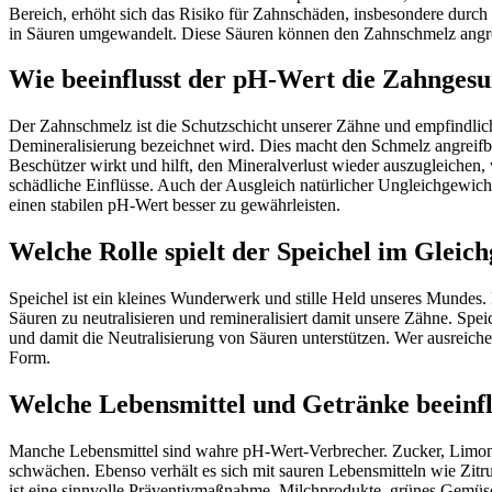
Bereich, erhöht sich das Risiko für Zahnschäden, insbesondere durc
in Säuren umgewandelt. Diese Säuren können den Zahnschmelz angrei
Wie beeinflusst der pH-Wert die Zahngesu
Der Zahnschmelz ist die Schutzschicht unserer Zähne und empfindlich
Demineralisierung bezeichnet wird. Dies macht den Schmelz angreifbar
Beschützer wirkt und hilft, den Mineralverlust wieder auszugleichen
schädliche Einflüsse. Auch der Ausgleich natürlicher Ungleichgewicht
einen stabilen pH-Wert besser zu gewährleisten.
Welche Rolle spielt der Speichel im Gleic
Speichel ist ein kleines Wunderwerk und stille Held unseres Mundes. 
Säuren zu neutralisieren und remineralisiert damit unsere Zähne. S
und damit die Neutralisierung von Säuren unterstützen. Wer ausreichen
Form.
Welche Lebensmittel und Getränke beein
Manche Lebensmittel sind wahre pH-Wert-Verbrecher. Zucker, Limo
schwächen. Ebenso verhält es sich mit sauren Lebensmitteln wie Zitr
ist eine sinnvolle Präventivmaßnahme. Milchprodukte, grünes Gemüs