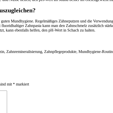
auszugleichen?
ner guten Mundhygiene. Regelmäßiges Zähneputzen und die Verwendung
Mit fluoridhaltiger Zahnpasta kann man den Zahnschmelz zusätzlich stä
t, kann ebenfalls helfen, den pH-Wert in Schach zu halten.
in, Zahnremineralisierung, Zahnpflegeprodukte, Mundhygiene-Routine,
sind mit
*
markiert