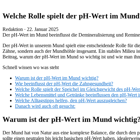
Welche Rolle spielt der pH-Wert im Mund
Veröffentlicht
Redaktion ·
22. Januar 2025
am
Der pH-Wert im Mund beeinflusst die Demineralisierung und Reminer
Der pH-Wert in unserem Mund spielt eine entscheidende Rolle für die 
Zähne, sondern auch der Mundhöhle insgesamt. Ein stabiles Milieu i
Beitrag, warum der pH-Wert im Mund so wichtig ist und wie man ihn
Schnell wissen wo was steht
Warum ist der pH-Wert im Mund wichtig?
Wie beeinflusst der pH-Wert die Zahngesundheit?
Welche Rolle spielt der Speichel im Gleichgewicht des pH-Wer
Welche Lebensmittel und Getränke beeinflussen den pH-Wert
Welche Alltagstipps helfen, den pH-Wert auszugleichen?
Danach wird auch oft gesucht:
Warum ist der pH-Wert im Mund wichtig
Der Mund hat von Natur aus eine komplexe Balance, die durch den pH
sollte einen neutralen bis leicht basischen pH-Wert haben, idealerw