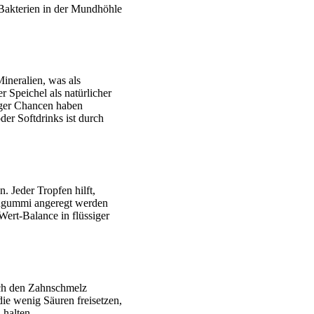
 Bakterien in der Mundhöhle
ineralien, was als
 Speichel als natürlicher
niger Chancen haben
er Softdrinks ist durch
. Jeder Tropfen hilft,
Kaugummi angeregt werden
Wert-Balance in flüssiger
ch den Zahnschmelz
ie wenig Säuren freisetzen,
halten.