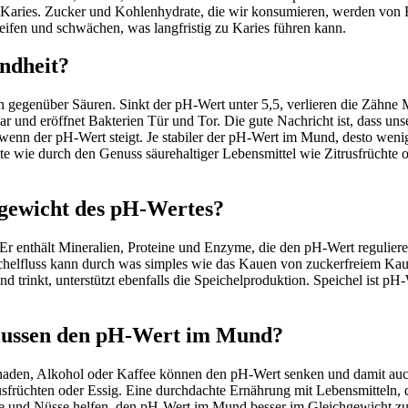
h Karies. Zucker und Kohlenhydrate, die wir konsumieren, werden von
fen und schwächen, was langfristig zu Karies führen kann.
ndheit?
 gegenüber Säuren. Sinkt der pH-Wert unter 5,5, verlieren die Zähne M
 und eröffnet Bakterien Tür und Tor. Die gute Nachricht ist, dass unser
, wenn der pH-Wert steigt. Je stabiler der pH-Wert im Mund, desto we
e wie durch den Genuss säurehaltiger Lebensmittel wie Zitrusfrüchte od
hgewicht des pH-Wertes?
Er enthält Mineralien, Proteine und Enzyme, die den pH-Wert regulieren
peichelfluss kann durch was simples wie das Kauen von zuckerfreiem 
d trinkt, unterstützt ebenfalls die Speichelproduktion. Speichel ist pH-
flussen den pH-Wert im Mund?
naden, Alkohol oder Kaffee können den pH-Wert senken und damit au
usfrüchten oder Essig. Eine durchdachte Ernährung mit Lebensmitteln, d
e und Nüsse helfen, den pH-Wert im Mund besser im Gleichgewicht zu 