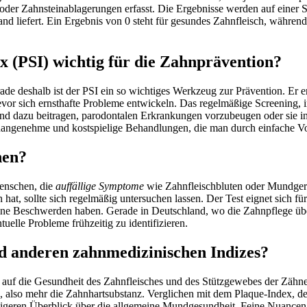
der Zahnsteinablagerungen erfasst. Die Ergebnisse werden auf einer Ska
d liefert. Ein Ergebnis von 0 steht für gesundes Zahnfleisch, während
x (PSI) wichtig für die Zahnprävention?
ade deshalb ist der PSI ein so wichtiges Werkzeug zur Prävention. Er e
or sich ernsthafte Probleme entwickeln. Das regelmäßige Screening, i
nd dazu beitragen, parodontalen Erkrankungen vorzubeugen oder sie i
unangenehme und kostspielige Behandlungen, die man durch einfache V
hen?
Menschen, die
auffällige Symptome
wie Zahnfleischbluten oder Mundge
t, sollte sich regelmäßig untersuchen lassen. Der Test eignet sich für a
ine Beschwerden haben. Gerade in Deutschland, wo die Zahnpflege ü
tuelle Probleme frühzeitig zu identifizieren.
d anderen zahnmedizinischen Indizes?
ell auf die Gesundheit des Zahnfleisches und des Stützgewebes der Zähn
 also mehr die Zahnhartsubstanz. Verglichen mit dem Plaque-Index, de
ündigeren Überblick über die allgemeine Mundgesundheit. Feine Nuance