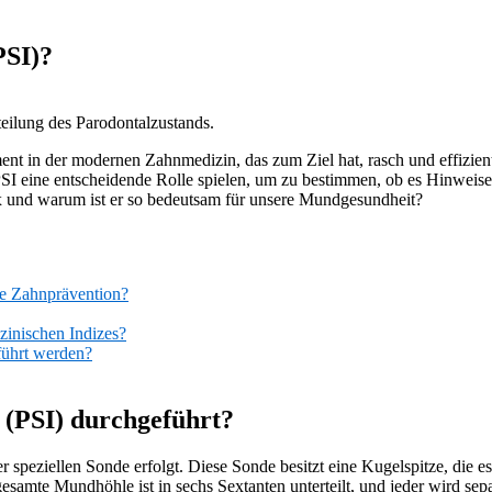
PSI)?
teilung des Parodontalzustands.
ment in der modernen Zahnmedizin, das zum Ziel hat, rasch und effizie
I eine entscheidende Rolle spielen, um zu bestimmen, ob es Hinweise
x und warum ist er so bedeutsam für unsere Mundgesundheit?
ie Zahnprävention?
inischen Indizes?
führt werden?
 (PSI) durchgeführt?
er speziellen Sonde erfolgt. Diese Sonde besitzt eine Kugelspitze, die 
samte Mundhöhle ist in sechs Sextanten unterteilt, und jeder wird sepa