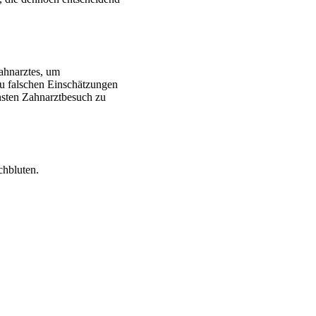
Zahnarztes, um
zu falschen Einschätzungen
hsten Zahnarztbesuch zu
chbluten.