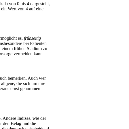
la von 0 bis 4 dargestellt,
 ein Wert von 4 auf eine
rmöglicht es,
frühzeitig
nsbesondere bei Patienten
n einem frühen Stadium zu
orsorge vermeiden kann.
ruch bemerken. Auch wer
ll jene, die sich um ihre
beraus ernst genommen
e. Andere Indizes, wie der
r den Belag und die
n, die dennoch entscheidend