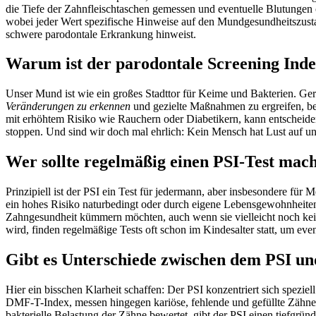
die Tiefe der Zahnfleischtaschen gemessen und eventuelle Blutungen o
wobei jeder Wert spezifische Hinweise auf den Mundgesundheitszustan
schwere parodontale Erkrankung hinweist.
Warum ist der parodontale Screening Inde
Unser Mund ist wie ein großes Stadttor für Keime und Bakterien. Ger
Veränderungen zu erkennen
und gezielte Maßnahmen zu ergreifen, bev
mit erhöhtem Risiko wie Rauchern oder Diabetikern, kann entscheide
stoppen. Und sind wir doch mal ehrlich: Kein Mensch hat Lust auf 
Wer sollte regelmäßig einen PSI-Test mac
Prinzipiell ist der PSI ein Test für jedermann, aber insbesondere für 
ein hohes Risiko naturbedingt oder durch eigene Lebensgewohnheiten ha
Zahngesundheit kümmern möchten, auch wenn sie vielleicht noch ke
wird, finden regelmäßige Tests oft schon im Kindesalter statt, um even
Gibt es Unterschiede zwischen dem PSI un
Hier ein bisschen Klarheit schaffen: Der PSI konzentriert sich spezi
DMF-T-Index, messen hingegen kariöse, fehlende und gefüllte Zähne,
bakterielle Belastung der Zähne bewertet, gibt der PSI einen tiefgr