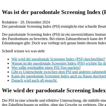
Was ist der parodontale Screening Index (
Veröffentlicht
Redaktion ·
20. Dezember 2024
am
Der parodontale Screening Index (PSI) ermöglicht eine schnelle Beur
Der parodontale Screening Index (PSI) ist ein unverzichtbares Instru
des Parodontiums zu bewerten. Bei einem Zahnarztbesuch kann der PS
Erkrankungen gibt. Doch was verbirgt sich genau hinter diesem Inde
Schnell wissen wo was steht
Wie wird der parodontale Screening Index (PSI) durchgeführt?
Warum ist der parodontale Screening Index (PSI) wichtig für d
Wer sollte regelmäßig einen PSI-Test machen?
Gibt es Unterschiede zwischen dem PSI und anderen zahnmediz
Kann der parodontale Screening Index auch zu Hause durchge
Danach wird auch oft gesucht:
Wie wird der parodontale Screening Index
Der PSI ist eine schnelle und effektive Untersuchung, die mithilfe ein
den Zahnfleischsaum zu prüfen, ohne das Gewebe zu verletzen. Die ge