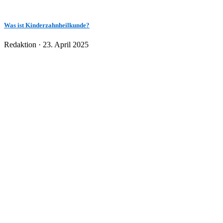
Was ist Kinderzahnheilkunde?
Veröffentlicht
Redaktion ·
23. April 2025
am