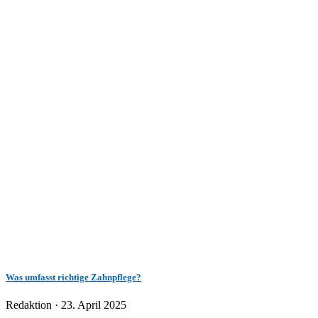
Was umfasst richtige Zahnpflege?
Veröffentlicht
Redaktion ·
23. April 2025
am