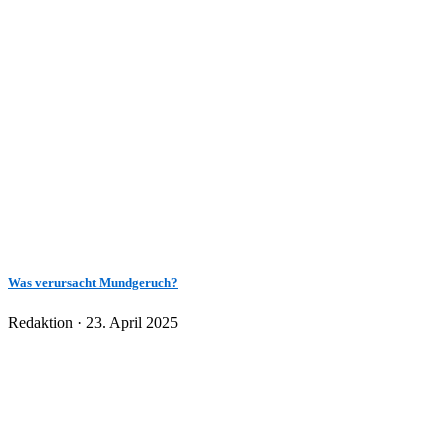
Was verursacht Mundgeruch?
Veröffentlicht
Redaktion ·
23. April 2025
am