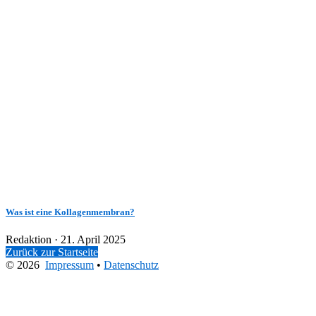
Was ist eine Kollagenmembran?
Veröffentlicht
Redaktion ·
21. April 2025
am
Zurück zur Startseite
© 2026
Impressum
•
Datenschutz