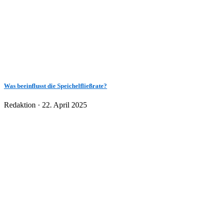
Was beeinflusst die Speichelfließrate?
Veröffentlicht
Redaktion ·
22. April 2025
am