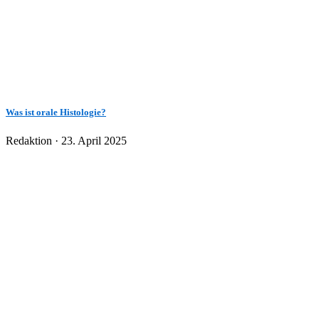
Was ist orale Histologie?
Veröffentlicht
Redaktion ·
23. April 2025
am