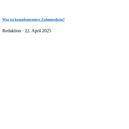
Was ist komplementäre Zahnmedizin?
Veröffentlicht
Redaktion ·
22. April 2025
am