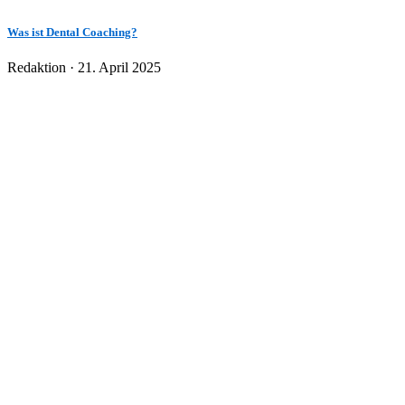
Was ist Dental Coaching?
Veröffentlicht
Redaktion ·
21. April 2025
am