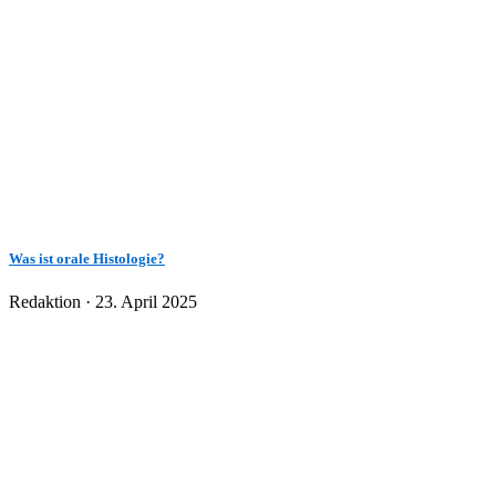
Was ist orale Histologie?
Veröffentlicht
Redaktion ·
23. April 2025
am