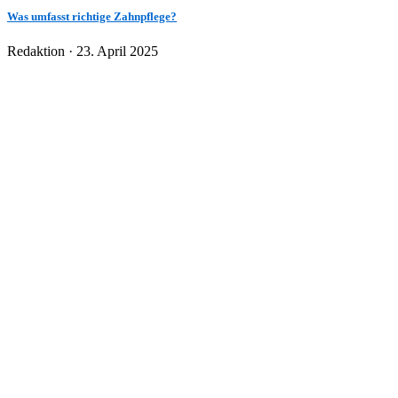
Was umfasst richtige Zahnpflege?
Veröffentlicht
Redaktion ·
23. April 2025
am