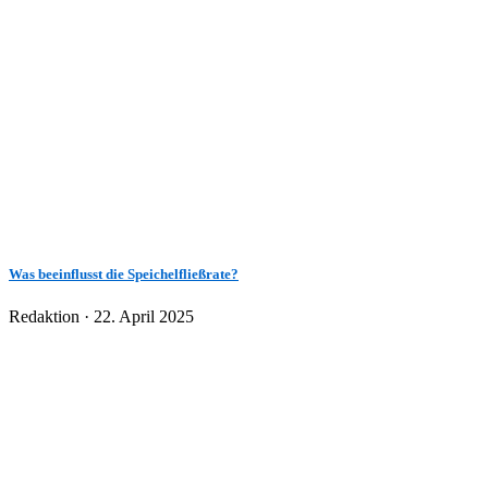
Was beeinflusst die Speichelfließrate?
Veröffentlicht
Redaktion ·
22. April 2025
am