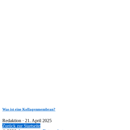
Was ist eine Kollagenmembran?
Veröffentlicht
Redaktion ·
21. April 2025
am
Zurück zur Startseite