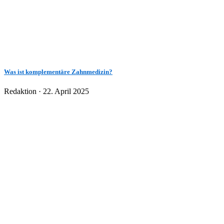
Was ist komplementäre Zahnmedizin?
Veröffentlicht
Redaktion ·
22. April 2025
am