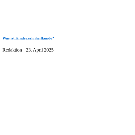
Was ist Kinderzahnheilkunde?
Veröffentlicht
Redaktion ·
23. April 2025
am