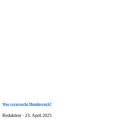
Was verursacht Mundgeruch?
Veröffentlicht
Redaktion ·
23. April 2025
am