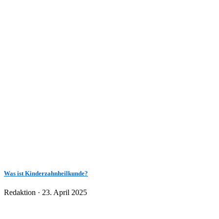
Was ist Kinderzahnheilkunde?
Veröffentlicht
Redaktion ·
23. April 2025
am