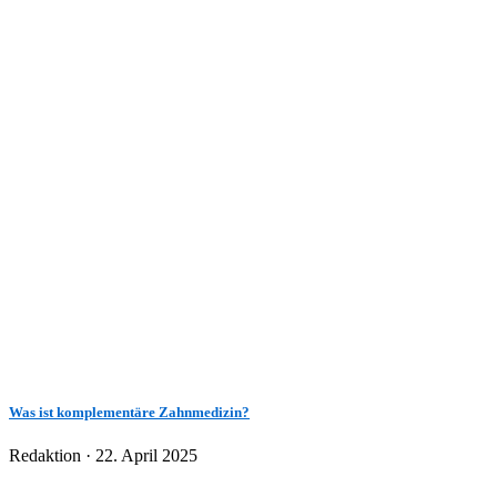
Was ist komplementäre Zahnmedizin?
Veröffentlicht
Redaktion ·
22. April 2025
am