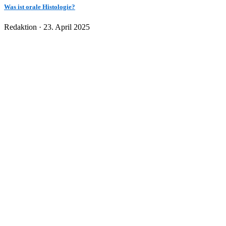
Was ist orale Histologie?
Veröffentlicht
Redaktion ·
23. April 2025
am