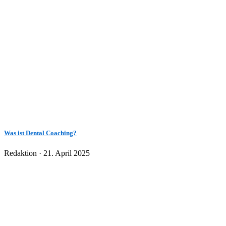
Was ist Dental Coaching?
Veröffentlicht
Redaktion ·
21. April 2025
am