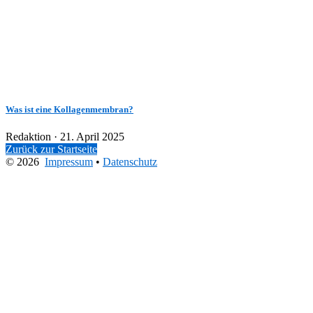
Was ist eine Kollagenmembran?
Veröffentlicht
Redaktion ·
21. April 2025
am
Zurück zur Startseite
© 2026
Impressum
•
Datenschutz