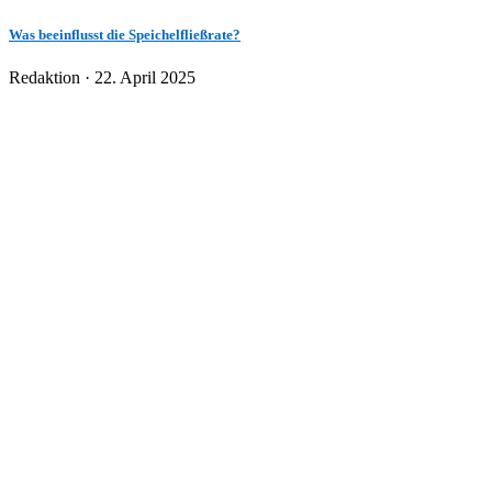
Was beeinflusst die Speichelfließrate?
Veröffentlicht
Redaktion ·
22. April 2025
am