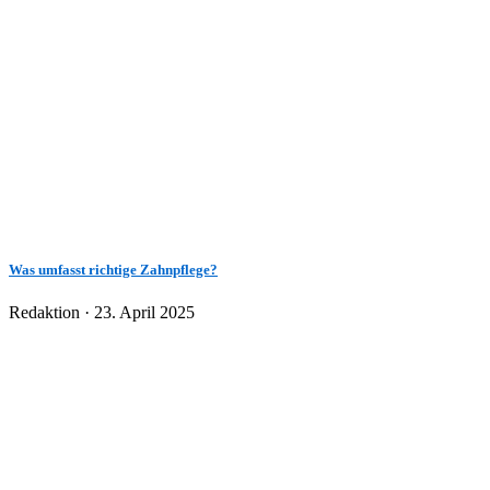
Was umfasst richtige Zahnpflege?
Veröffentlicht
Redaktion ·
23. April 2025
am