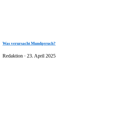
Was verursacht Mundgeruch?
Veröffentlicht
Redaktion ·
23. April 2025
am