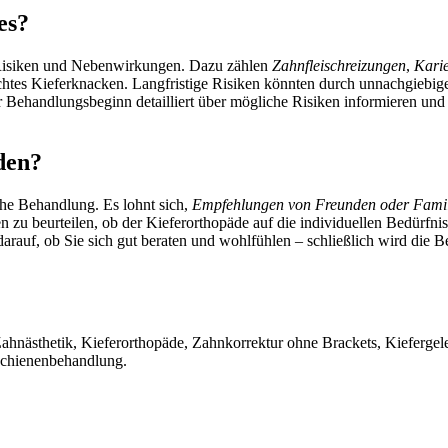
es?
e Risiken und Nebenwirkungen. Dazu zählen
Zahnfleischreizungen
,
Kari
tes Kieferknacken. Langfristige Risiken könnten durch unnachgiebi
vor Behandlungsbeginn detailliert über mögliche Risiken informieren u
den?
iche Behandlung. Es lohnt sich,
Empfehlungen von Freunden oder Famil
 zu beurteilen, ob der Kieferorthopäde auf die individuellen Bedürfnis
arauf, ob Sie sich gut beraten und wohlfühlen – schließlich wird die 
Zahnästhetik, Kieferorthopäde, Zahnkorrektur ohne Brackets, Kieferge
Schienenbehandlung.