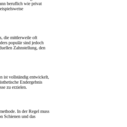
nn beruflich wie privat
eispielsweise
 die mittlerweile oft
nders populär sind jedoch
duellen Zahnstellung, den
ist vollständig entwickelt,
ästhetische Endergebnis
se zu erzielen.
smethode. In der Regel muss
on Schienen und das