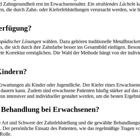
nd Zahngesundheit erst im Erwachsenenalter.
Ein strahlendes Lächeln
ka
, die durch Zahn- oder Kieferfehlstellungen verursacht werden, wie b
erfügung?
hopädischer Lösungen
wählen. Dazu gehören traditionelle Metallbrackets,
ts, die sich durch ihre Zahnfarbe besser ins Gesamtbild einfügen. Beso
krete Korrektur ermöglichen. Die Wahl der Methode hängt von der indivi
Kindern?
rwartungen als Kinder oder Jugendliche. Der Kiefer eines Erwachsenen 
auern kann. Zudem sind erwachsene Patienten häufig stärker auf das 
n intensiver und individueller gestaltet werden, um die besten Ergebnis
e Behandlung bei Erwachsenen?
ie Art und Schwere der Zahnfehlstellung und die gewählte Behandlung
Der persönliche Einsatz des Patienten, wie das regelmäßige Tragen v
Rolle.