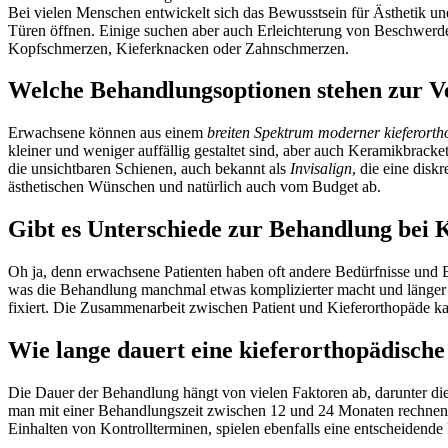
Bei vielen Menschen entwickelt sich das Bewusstsein für Ästhetik u
Türen öffnen. Einige suchen aber auch Erleichterung von Beschwerden
Kopfschmerzen, Kieferknacken oder Zahnschmerzen.
Welche Behandlungsoptionen stehen zur V
Erwachsene können aus einem
breiten Spektrum moderner kieferort
kleiner und weniger auffällig gestaltet sind, aber auch Keramikbracke
die unsichtbaren Schienen, auch bekannt als
Invisalign
, die eine dis
ästhetischen Wünschen und natürlich auch vom Budget ab.
Gibt es Unterschiede zur Behandlung bei 
Oh ja, denn erwachsene Patienten haben oft andere Bedürfnisse und E
was die Behandlung manchmal etwas komplizierter macht und länger d
fixiert. Die Zusammenarbeit zwischen Patient und Kieferorthopäde kan
Wie lange dauert eine kieferorthopädisch
Die Dauer der Behandlung hängt von vielen Faktoren ab, darunter d
man mit einer Behandlungszeit zwischen 12 und 24 Monaten rechnen. 
Einhalten von Kontrollterminen, spielen ebenfalls eine entscheidende 