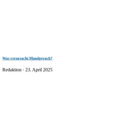
Was verursacht Mundgeruch?
Veröffentlicht
Redaktion ·
23. April 2025
am