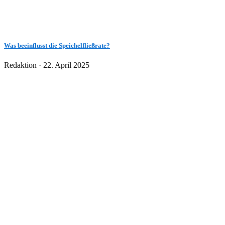
Was beeinflusst die Speichelfließrate?
Veröffentlicht
Redaktion ·
22. April 2025
am