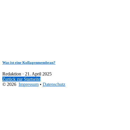
Was ist eine Kollagenmembran?
Veröffentlicht
Redaktion ·
21. April 2025
am
Zurück zur Startseite
© 2026
Impressum
•
Datenschutz