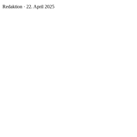
Veröffentlicht
Redaktion ·
22. April 2025
am