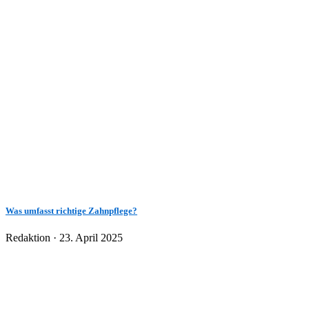
Was umfasst richtige Zahnpflege?
Veröffentlicht
Redaktion ·
23. April 2025
am