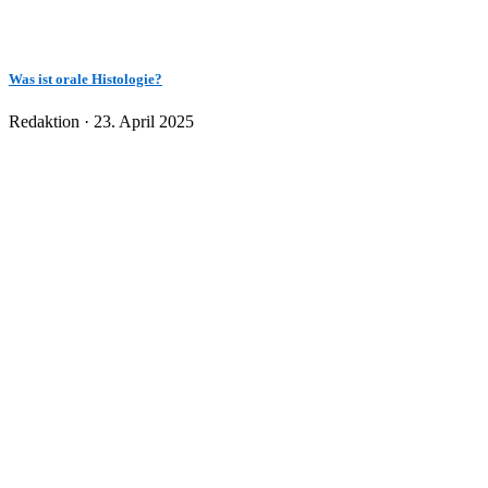
Was ist orale Histologie?
Veröffentlicht
Redaktion ·
23. April 2025
am