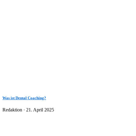
Was ist Dental Coaching?
Veröffentlicht
Redaktion ·
21. April 2025
am