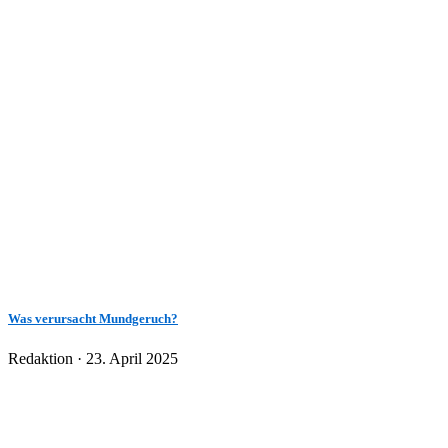
Was verursacht Mundgeruch?
Veröffentlicht
Redaktion ·
23. April 2025
am