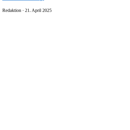
Veröffentlicht
Redaktion ·
21. April 2025
am