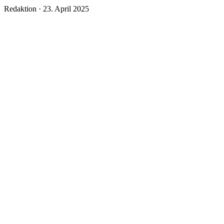
Veröffentlicht
Redaktion ·
23. April 2025
am