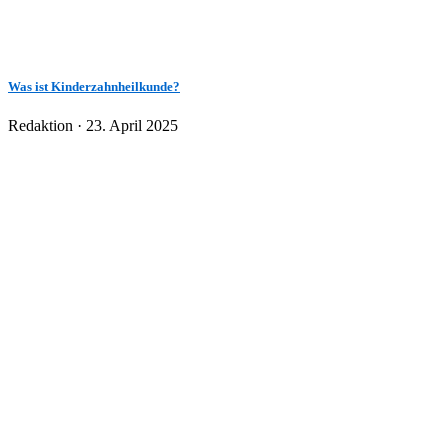
Was ist Kinderzahnheilkunde?
Veröffentlicht
Redaktion ·
23. April 2025
am