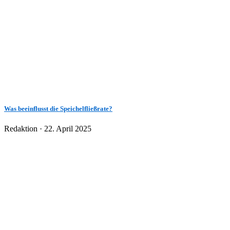
Was beeinflusst die Speichelfließrate?
Veröffentlicht
Redaktion ·
22. April 2025
am