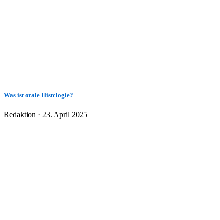
Was ist orale Histologie?
Veröffentlicht
Redaktion ·
23. April 2025
am