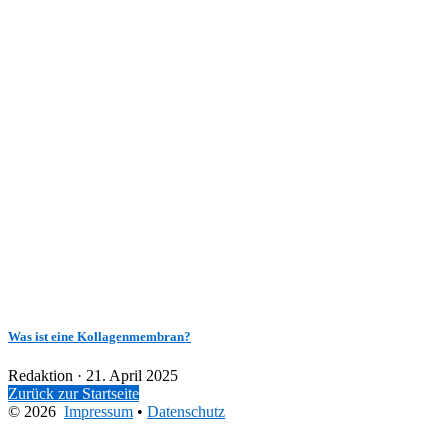
Was ist eine Kollagenmembran?
Veröffentlicht
Redaktion ·
21. April 2025
am
Zurück zur Startseite
© 2026
Impressum
•
Datenschutz