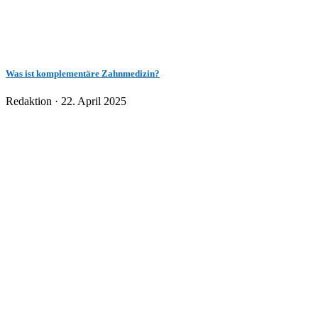
Was ist komplementäre Zahnmedizin?
Veröffentlicht
Redaktion ·
22. April 2025
am