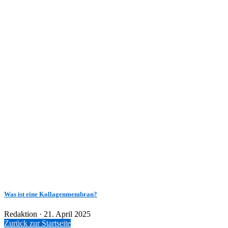
Was ist eine Kollagenmembran?
Veröffentlicht
Redaktion ·
21. April 2025
am
Zurück zur Startseite