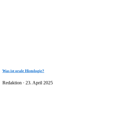
Was ist orale Histologie?
Veröffentlicht
Redaktion ·
23. April 2025
am