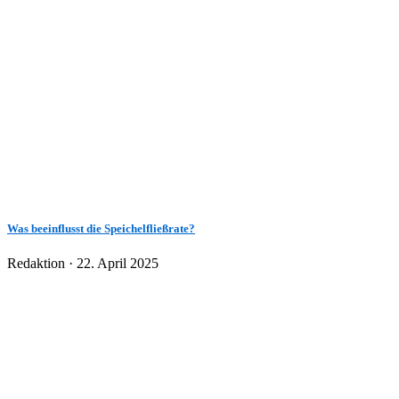
Was beeinflusst die Speichelfließrate?
Veröffentlicht
Redaktion ·
22. April 2025
am