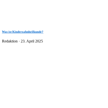
Was ist Kinderzahnheilkunde?
Veröffentlicht
Redaktion ·
23. April 2025
am