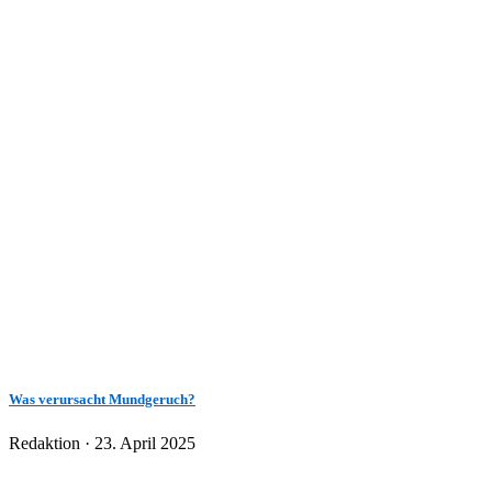
Was verursacht Mundgeruch?
Veröffentlicht
Redaktion ·
23. April 2025
am