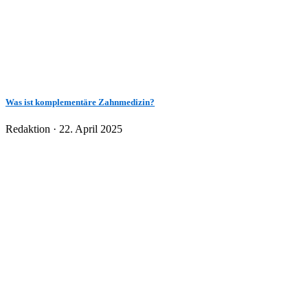
Was ist komplementäre Zahnmedizin?
Veröffentlicht
Redaktion ·
22. April 2025
am