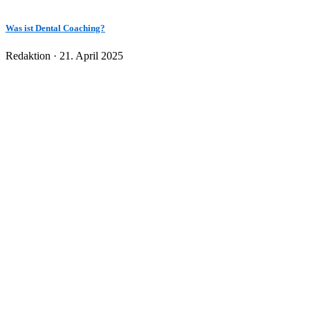
Was ist Dental Coaching?
Veröffentlicht
Redaktion ·
21. April 2025
am