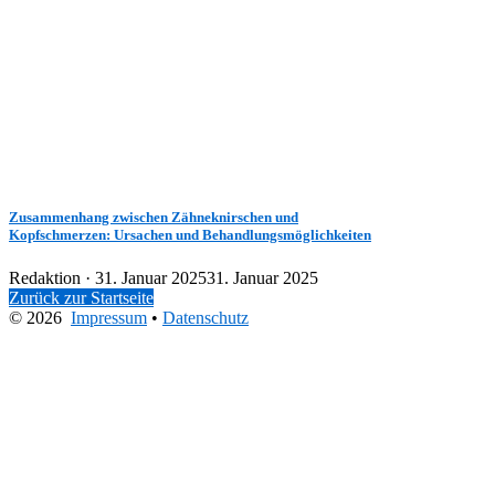
Zusammenhang zwischen Zähneknirschen und
Kopfschmerzen: Ursachen und Behandlungsmöglichkeiten
Veröffentlicht
Redaktion ·
31. Januar 2025
31. Januar 2025
am
Zurück zur Startseite
© 2026
Impressum
•
Datenschutz