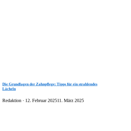
Die Grundlagen der Zahnpflege: Tipps für ein strahlendes
Lächeln
Veröffentlicht
Redaktion ·
12. Februar 2025
11. März 2025
am