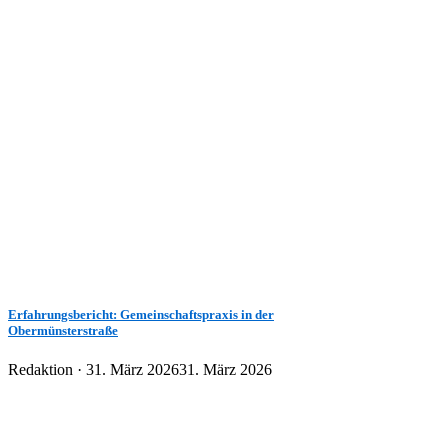
Erfahrungsbericht: Gemeinschaftspraxis in der
Obermünsterstraße
Veröffentlicht
Redaktion ·
31. März 2026
31. März 2026
am