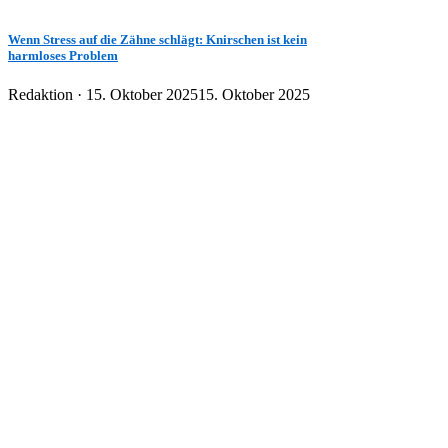
Wenn Stress auf die Zähne schlägt: Knirschen ist kein
harmloses Problem
Veröffentlicht
Redaktion ·
15. Oktober 2025
15. Oktober 2025
am