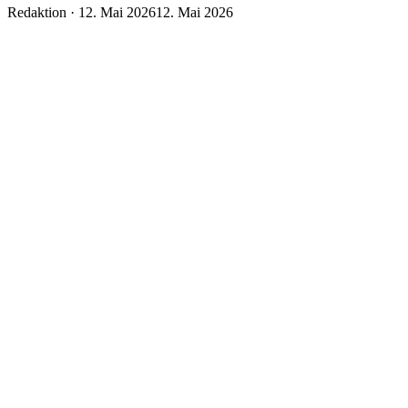
Veröffentlicht
Redaktion ·
12. Mai 2026
12. Mai 2026
am