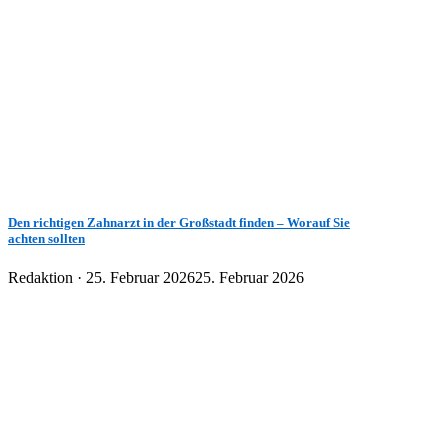
Den richtigen Zahnarzt in der Großstadt finden – Worauf Sie
achten sollten
Veröffentlicht
Redaktion ·
25. Februar 2026
25. Februar 2026
am