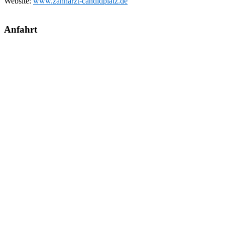
Website:
www.zahnarzt-candidplatz.de
Anfahrt