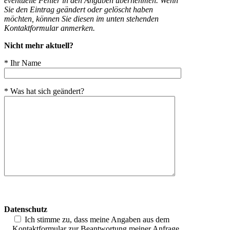
eventuelle Fehler in den Angaben übernehmen. Wenn
Sie den Eintrag geändert oder gelöscht haben
möchten, können Sie diesen im unten stehenden
Kontaktformular anmerken.
Nicht mehr aktuell?
* Ihr Name
* Was hat sich geändert?
Bitte
lasse
Datenschutz
dieses
Feld
Ich stimme zu, dass meine Angaben aus dem
leer.
Kontaktformular zur Beantwortung meiner Anfrage