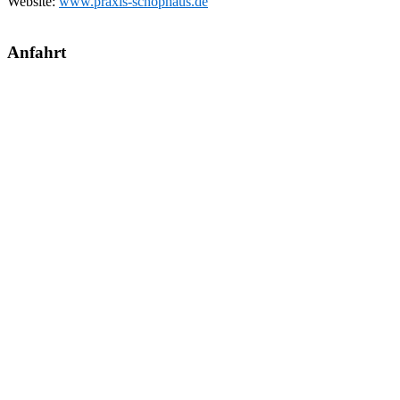
Website:
www.praxis-schophaus.de
Anfahrt