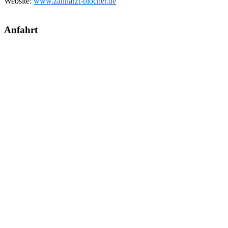
Website:
www.zahnarzt-blocher.de
Anfahrt