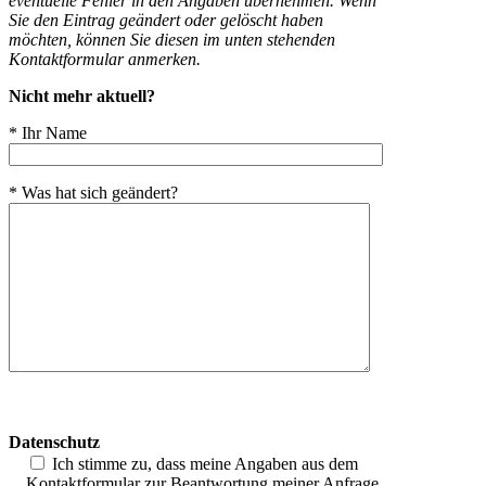
eventuelle Fehler in den Angaben übernehmen. Wenn
Sie den Eintrag geändert oder gelöscht haben
möchten, können Sie diesen im unten stehenden
Kontaktformular anmerken.
Nicht mehr aktuell?
* Ihr Name
* Was hat sich geändert?
Bitte
lasse
Datenschutz
dieses
Feld
Ich stimme zu, dass meine Angaben aus dem
leer.
Kontaktformular zur Beantwortung meiner Anfrage