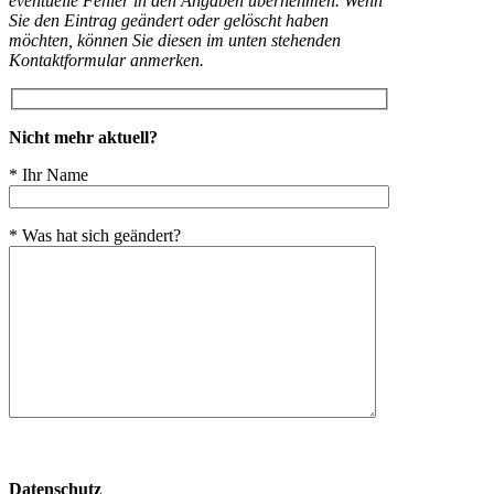
eventuelle Fehler in den Angaben übernehmen. Wenn
Sie den Eintrag geändert oder gelöscht haben
möchten, können Sie diesen im unten stehenden
Kontaktformular anmerken.
Nicht mehr aktuell?
* Ihr Name
* Was hat sich geändert?
Bitte
lasse
Datenschutz
dieses