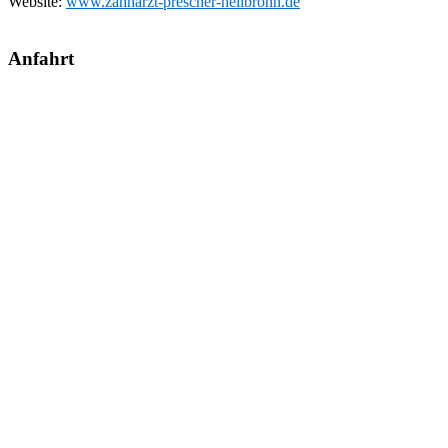
Website:
www.zahnarzt-prescher-heilbronn.de
Anfahrt