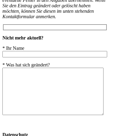
eventuelle Fehler in den Angaben übernehmen. Wenn
Sie den Eintrag geändert oder gelöscht haben
möchten, können Sie diesen im unten stehenden
Kontaktformular anmerken.
Nicht mehr aktuell?
* Ihr Name
* Was hat sich geändert?
Bitte
lasse
Datenschutz
dieses