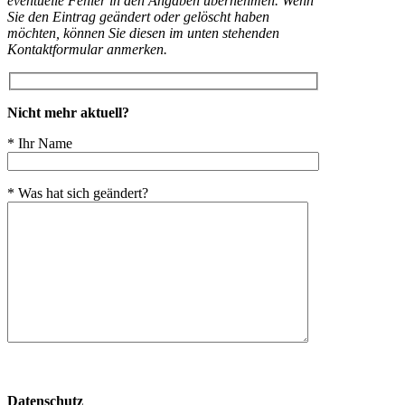
eventuelle Fehler in den Angaben übernehmen. Wenn
Sie den Eintrag geändert oder gelöscht haben
möchten, können Sie diesen im unten stehenden
Kontaktformular anmerken.
Nicht mehr aktuell?
* Ihr Name
* Was hat sich geändert?
Bitte
lasse
Datenschutz
dieses