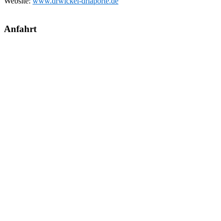
Website:
www.drwickel-drlaporte.de
Anfahrt