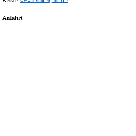
Website:
www.drvondergathen.de
Anfahrt