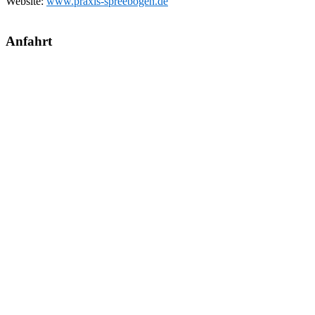
Website:
www.praxis-spreebogen.de
Anfahrt